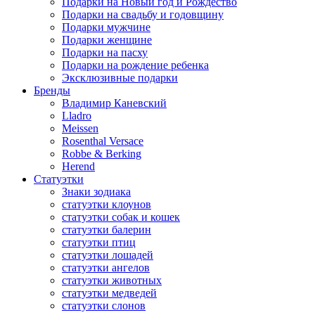
Подарки на Новый год и Рождество
Подарки на свадьбу и годовщину
Подарки мужчине
Подарки женщине
Подарки на пасху
Подарки на рождение ребенка
Эксклюзивные подарки
Бренды
Владимир Каневский
Lladro
Meissen
Rosenthal Versace
Robbe & Berking
Herend
Статуэтки
Знаки зодиака
статуэтки клоунов
статуэтки собак и кошек
статуэтки балерин
статуэтки птиц
статуэтки лошадей
статуэтки ангелов
статуэтки животных
статуэтки медведей
статуэтки слонов