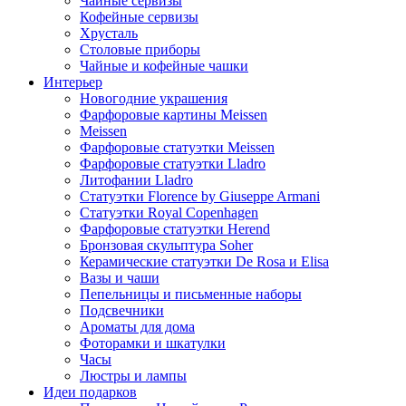
Чайные сервизы
Кофейные сервизы
Хрусталь
Столовые приборы
Чайные и кофейные чашки
Интерьер
Новогодние украшения
Фарфоровые картины Meissen
Meissen
Фарфоровые статуэтки Meissen
Фарфоровые статуэтки Lladro
Литофании Lladro
Статуэтки Florence by Giuseppe Armani
Статуэтки Royal Copenhagen
Фарфоровые статуэтки Herend
Бронзовая скульптура Soher
Керамические статуэтки De Rosa и Elisa
Вазы и чаши
Пепельницы и письменные наборы
Подсвечники
Ароматы для дома
Фоторамки и шкатулки
Часы
Люстры и лампы
Идеи подарков