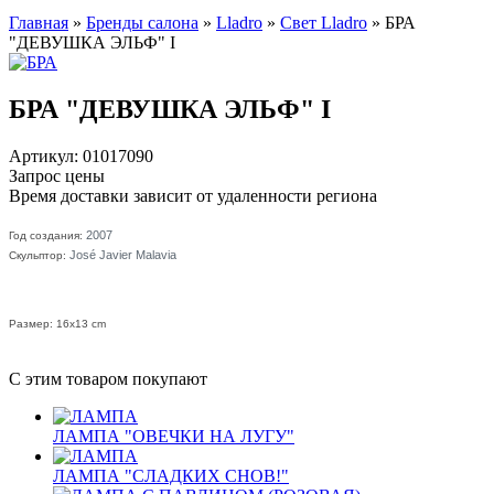
Главная
»
Бренды салона
»
Lladro
»
Свет Lladro
»
БРА
"ДЕВУШКА ЭЛЬФ" I
БРА "ДЕВУШКА ЭЛЬФ" I
Артикул: 01017090
Запрос цены
Время доставки зависит от удаленности региона
2007
Год создания:
José Javier Malavia
Скульптор:
Размер: 16x13 cm
С этим товаром покупают
ЛАМПА "ОВЕЧКИ НА ЛУГУ"
ЛАМПА "СЛАДКИХ СНОВ!"