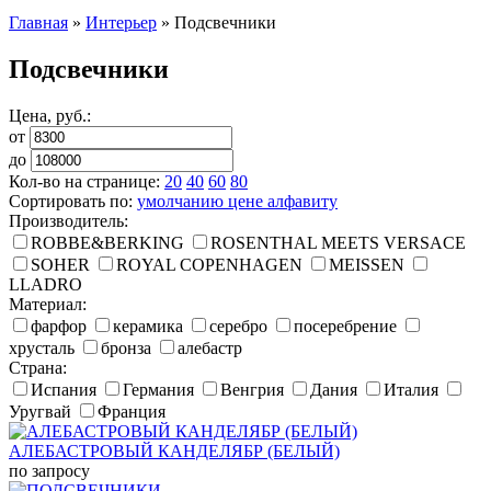
Главная
»
Интерьер
»
Подсвечники
Подсвечники
Цена, руб.:
от
до
Кол-во на странице:
20
40
60
80
Сортировать по:
умолчанию
цене
алфавиту
Производитель:
ROBBE&BERKING
ROSENTHAL MEETS VERSACE
SOHER
ROYAL COPENHAGEN
MEISSEN
LLADRO
Материал:
фарфор
керамика
серебро
посеребрение
хрусталь
бронза
алебастр
Страна:
Испания
Германия
Венгрия
Дания
Италия
Уругвай
Франция
АЛЕБАСТРОВЫЙ КАНДЕЛЯБР (БЕЛЫЙ)
по запросу