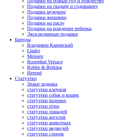
Подарки на Новый год и Рождество
Подарки на свадьбу и годовщину
Подарки мужчине
Подарки женщине
Подарки на пасху
Подарки на рождение ребенка
Эксклюзивные подарки
Бренды
Владимир Каневский
Lladro
Meissen
Rosenthal Versace
Robbe & Berking
Herend
Статуэтки
Знаки зодиака
статуэтки клоунов
статуэтки собак и кошек
статуэтки балерин
статуэтки птиц
статуэтки лошадей
статуэтки ангелов
статуэтки животных
статуэтки медведей
статуэтки слонов