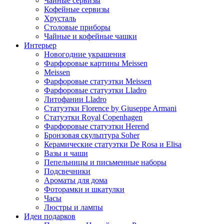
Чайные сервизы
Кофейные сервизы
Хрусталь
Столовые приборы
Чайные и кофейные чашки
Интерьер
Новогодние украшения
Фарфоровые картины Meissen
Meissen
Фарфоровые статуэтки Meissen
Фарфоровые статуэтки Lladro
Литофании Lladro
Статуэтки Florence by Giuseppe Armani
Статуэтки Royal Copenhagen
Фарфоровые статуэтки Herend
Бронзовая скульптура Soher
Керамические статуэтки De Rosa и Elisa
Вазы и чаши
Пепельницы и письменные наборы
Подсвечники
Ароматы для дома
Фоторамки и шкатулки
Часы
Люстры и лампы
Идеи подарков