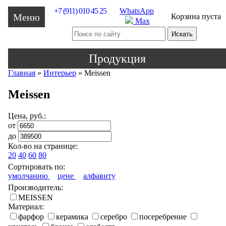
+7 (911) 010 45 25
WhatsApp
Меню
Корзина пуста
Max
Продукция
Главная
»
Интерьер
»
Meissen
Meissen
Цена, руб.:
от
до
Кол-во на странице:
20
40
60
80
Сортировать по:
умолчанию
цене
алфавиту
Производитель:
MEISSEN
Материал:
фарфор
керамика
серебро
посеребрение