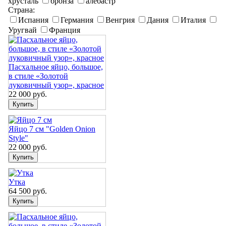
хрусталь
бронза
алебастр
Страна:
Испания
Германия
Венгрия
Дания
Италия
Уругвай
Франция
Пасхальное яйцо, большое,
в стиле «Золотой
луковичный узор», красное
22 000
руб.
Яйцо 7 см "Golden Onion
Style"
22 000
руб.
Утка
64 500
руб.