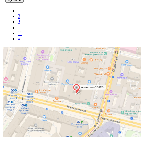
1
2
3
...
11
»