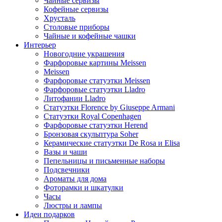
Чайные сервизы
Кофейные сервизы
Хрусталь
Столовые приборы
Чайные и кофейные чашки
Интерьер
Новогодние украшения
Фарфоровые картины Meissen
Meissen
Фарфоровые статуэтки Meissen
Фарфоровые статуэтки Lladro
Литофании Lladro
Статуэтки Florence by Giuseppe Armani
Статуэтки Royal Copenhagen
Фарфоровые статуэтки Herend
Бронзовая скульптура Soher
Керамические статуэтки De Rosa и Elisa
Вазы и чаши
Пепельницы и письменные наборы
Подсвечники
Ароматы для дома
Фоторамки и шкатулки
Часы
Люстры и лампы
Идеи подарков