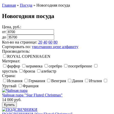
Главная
»
Посуда
»
Новогодняя посуда
Новогодняя посуда
Цена, руб.:
от
до
Кол-во на странице:
20
40
60
80
Сортировать по:
умолчанию
цене
алфавиту
Производитель:
ROYAL COPENHAGEN
Материал:
фарфор
керамика
серебро
посеребрение
хрусталь
бронза
алебастр
Страна:
Испания
Германия
Венгрия
Дания
Италия
Уругвай
Франция
Чайная пара "Star Fluted Christmas"
14 000
руб.