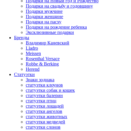
Подарки на Новый год и Рождество
Подарки на свадьбу и годовщину
Подарки мужчине
Подарки женщине
Подарки на пасху
Подарки на рождение ребенка
Эксклюзивные подарки
Бренды
Владимир Каневский
Lladro
Meissen
Rosenthal Versace
Robbe & Berking
Herend
Статуэтки
Знаки зодиака
статуэтки клоунов
статуэтки собак и кошек
статуэтки балерин
статуэтки птиц
статуэтки лошадей
статуэтки ангелов
статуэтки животных
статуэтки медведей
статуэтки слонов