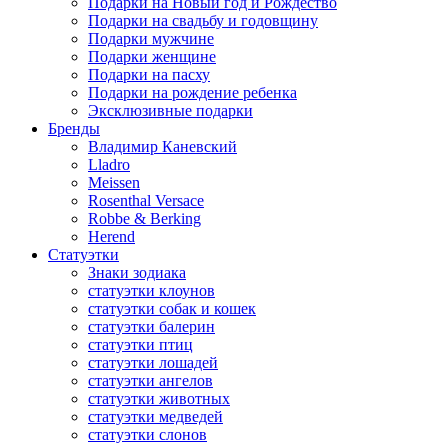
Подарки на Новый год и Рождество
Подарки на свадьбу и годовщину
Подарки мужчине
Подарки женщине
Подарки на пасху
Подарки на рождение ребенка
Эксклюзивные подарки
Бренды
Владимир Каневский
Lladro
Meissen
Rosenthal Versace
Robbe & Berking
Herend
Статуэтки
Знаки зодиака
статуэтки клоунов
статуэтки собак и кошек
статуэтки балерин
статуэтки птиц
статуэтки лошадей
статуэтки ангелов
статуэтки животных
статуэтки медведей
статуэтки слонов