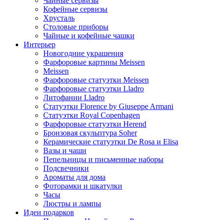
Чайные сервизы
Кофейные сервизы
Хрусталь
Столовые приборы
Чайные и кофейные чашки
Интерьер
Новогодние украшения
Фарфоровые картины Meissen
Meissen
Фарфоровые статуэтки Meissen
Фарфоровые статуэтки Lladro
Литофании Lladro
Статуэтки Florence by Giuseppe Armani
Статуэтки Royal Copenhagen
Фарфоровые статуэтки Herend
Бронзовая скульптура Soher
Керамические статуэтки De Rosa и Elisa
Вазы и чаши
Пепельницы и письменные наборы
Подсвечники
Ароматы для дома
Фоторамки и шкатулки
Часы
Люстры и лампы
Идеи подарков