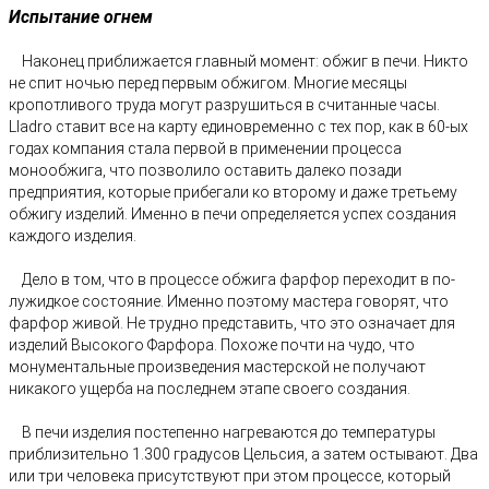
Испытание огнем
Наконец приближается главный момент: обжиг в печи. Ни­кто
не спит ночью перед первым обжигом. Многие месяцы
кропотливого труда могут разрушиться в считанные часы.
Lladro ставит все на карту единовременно с тех пор, как в 60-ых
годах компания стала первой в применении про­цесса
монообжига, что позволило оставить далеко позади
предприятия, которые прибегали ко второму и даже тре­тьему
обжигу изделий. Именно в печи определяется успех создания
каждого изделия.
Дело в том, что в процессе обжига фарфор переходит в по­
лужидкое состояние. Именно поэтому мастера говорят, что
фарфор живой. Не трудно представить, что это означает для
изделий Высокого Фарфора. Похоже почти на чудо, что
монументальные произведения мастерской не получают
никакого ущерба на последнем этапе своего создания.
В печи изделия постепенно нагреваются до температуры
приблизительно 1.300 градусов Цельсия, а затем остыва­ют. Два
или три человека присутствуют при этом процессе, который