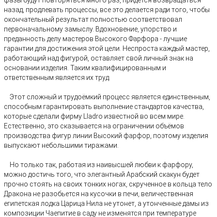
фазы будут повторяться много раз, придется возвращаться
назад, продлевать процессы, все это делается ради того, чтобы
окончательный результат полностью соответствовал
первоначальному замыслу. Вдохновение, упорство и
преданность делу мастеров Высокого Фарфора - лучшие
гарантии для достижения этой цели. Неспроста каждый мастер,
работающий над фигурой, оставляет свой личный знак на
основании изделия. Таким квалифицированным и
ответственным является их труд.
Этот сложный и трудоёмкий процесс является единственным,
способным гарантировать выполнение стандартов качества,
которые сделали фирму Lladro известной во всем мире.
Естественно, это сказывается на ограничении объёмов
производства фигур линии Высокий фарфор, поэтому изделия
выпускают небольшими тиражами.
Но только так, работая из наивысшей любви к фарфору,
можно достичь того, что элегантный Арабский скакун будет
прочно стоять на своих тонких ногах, скрученное в кольца тело
Дракона не разобьется на кусочки в печи, величественная
египетская лодка Царица Нила не утонет, а утонченные дамы из
композиции Чаепитие в саду не изменятся при температуре