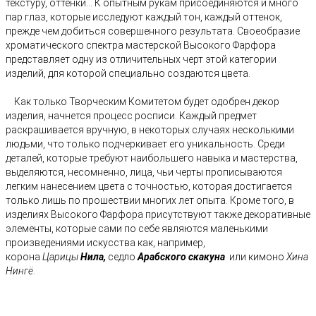
текстуру, оттенки... К опытным рукам присоединяются и много
пар глаз, которые исследуют каждый тон, каждый оттенок,
прежде чем добиться совершенного результата. Своеобразие
хроматического спектра мастерской Высокого Фарфора
представляет одну из отличительных черт этой категории
изделий, для которой специально создаются цвета.
Как только Творческим Комитетом будет одобрен декор
изделия, начнется процесс росписи. Каждый предмет
раскрашивается вручную, в некоторых случаях несколькими
людьми, что только подчеркивает его уникальность. Среди
деталей, которые требуют наибольшего навыка и мастерства,
выделяются, несомненно, лица, чьи черты прописываются
легким нанесением цвета с точностью, которая достигается
только лишь по прошествии многих лет опыта. Кроме того, в
изделиях Высокого Фарфора присутствуют также декоративные
элементы, которые сами по себе являются маленькими
произведениями искусства как, например,
корона
Царицы
Нила,
седло
Арабского скакуна
или кимоно
Хина
Нингё
.