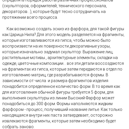
определять порядок работы различных профессионалов
(скульпторов, оформителей, технического персонала,
декораторов...), которые будут тесно сотрудничать на
протяжении всего процесса.
Как возможно создать эскиз из фарфора, для такой фигуры
как Царица Нила? Для этого модель разделяется на фрагменты,
которые изготавливаются из гипса, чтобы можно было
воспроизвести на их поверхности декоративные узоры,
которые изначально задумал скульптор. Выражение лиц,
растительные мотивы., архитектурные элементы, складки на
одежде, цветочные композиции... все эти детали воссоздаются
на фрагментах из гипса, которые затем передаются в отдел по
изготовлению матриц, где разрабатываются формы. В
зависимости от числа и размера фрагментов изделия
понадобится определенное количество форм. В то время как
для изготовления обычной фигуры требуется 5 форм, для
выполнения скульптуры из линии Высокий Фарфор может
понадобиться до 300 форм. Формы наполняются жидким
фарфором - процесс, получивший название литье. Как только
находящаяся внутри них паста затвердевает, осторожно
извлекаются фрагменты, которые затем необходимо будет
собрать заново.