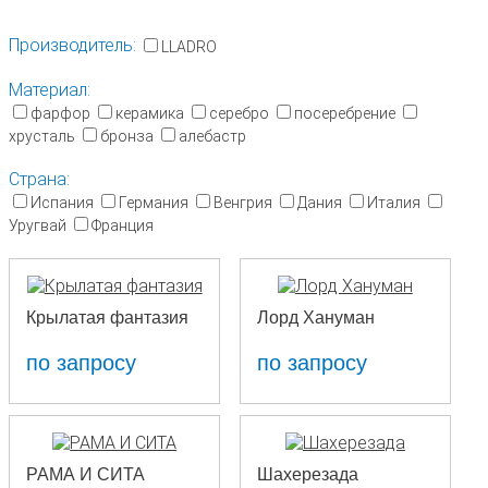
Производитель:
LLADRO
Материал:
фарфор
керамика
серебро
посеребрение
хрусталь
бронза
алебастр
Страна:
Испания
Германия
Венгрия
Дания
Италия
Уругвай
Франция
Крылатая фантазия
Лорд Хануман
по запросу
по запросу
РАМА И СИТА
Шахерезада