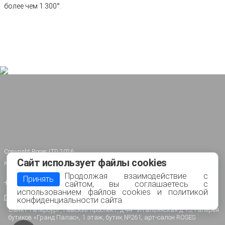
более чем 1.300°.
Copyright Roses LTD 2026
Сайт использует файлы cookies
Копирование материалов только с разрешения администрации сайта
Продолжая взаимодействие с
Принять
+7 (911) 010 45 25
сайтом, вы соглашаетесь с
использованием файлов cookies и политикой
m.roses@mail.ru
конфиденциальности сайта.
Санкт-Петербург, Невский проспект, д.44 - Итальянская д.15, Галерея
бутиков «Гранд Палас», 1 этаж, бутик №261, арт-салон ROSES