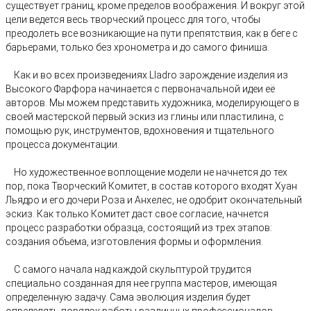
существует границ, кроме пределов воображения. И вокруг этой
цели ведется весь творческий процесс для того, чтобы
преодолеть все возникающие на пути препятствия, как в беге с
барьерами, только без хронометра и до самого финиша.
Как и во всех произведениях Lladro зарождение изделия из
Высокого Фарфора начинается с первоначальной идеи её
авторов. Мы можем представить художника, моделирующего в
своей мастерской первый эскиз из глины или пластилина, с
помощью рук, инструментов, вдохновения и тщательного
процесса документации.
Но художественное воплощение модели не начнется до тех
пор, пока Творческий Комитет, в состав которого входят Хуан
Льядро и его дочери Роза и Анхелес, не одобрит окончательный
эскиз. Как только Комитет даст свое согласие, начнется
процесс разработки образца, состоящий из трех этапов:
создания объема, изготовления формы и оформления.
С самого начала над каждой скульптурой трудится
специально созданная для нее группа мастеров, имеющая
определенную задачу. Сама эволюция изделия будет