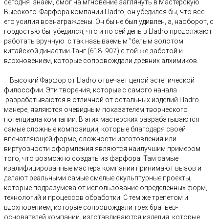
сегодня знаем, смог на мгновение заглянуть в Мастерскую
Высокого Фарфора компании Lladro, он убедился бы, что все
его усилия вознаграждены. Он бы не был удивлен, а, наоборот, с
гордостью бы убедился, что и по сей день в Lladro продолжают
работать вручную с так называемым "белым золотом"
китайской династии Танг (618- 907) с той же заботой и
вдохновением, которые сопровождали древних алхимиков.
Высокий Фарфор от Lladro отвечает целой эстетической
философии. Эти творения, которые с самого начала
разрабатываются в отличной от остальных изделий Lladro
манере, являются очевидным показателем творческого
потенциала
компании. В этих мастерских разрабатываются
самые сложные композиции, которые благодаря своей
впечатляющей форме, сложности изготовления или
виртуозности оформления являются наилучшим примером
того, что возможно создать из фарфора.
Там самые
квалифицированные мастера компании принимают вызов и
делают реальными самые смелые скульптурные проекты,
которые подразумевают использование определенных форм,
технологий и процессов обработки. С тем же трепетом и
вдохновением, которые сопровождали трех 6ратьев-
основателей компании, изготавливаются изделия, которые