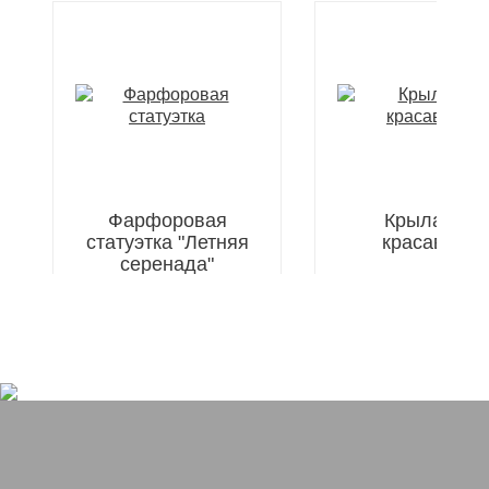
Фарфоровая
Крылатая
статуэтка "Летняя
красавица
серенада"