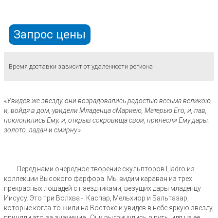
Запрос цены
Время доставки зависит от удаленности региона
«
Увидев же звезду, они возрадовались радостью весьма великою,
и, войдя в дом, увидели Младенца сМариею
, Матерью Его, и, пав,
поклонились Ему; и, открыв сокровища свои, принесли Ему дары:
золото, ладан и смирну
.»
Перед нами очередное творение скульпторов Lladro из
коллекции Высокого фарфора. Мы видим караван из трех
прекрасных лошадей с наездниками, везущих дары младенцу
Иисусу. Это три Волхва - Каспар, Мельхиор и Бальтазар,
которые когда-то жили на Востоке и увидев в небе яркую звезду,
приняли это за знамение. Они выдвинулись в путь, идя на ее