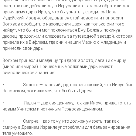
свет, так они добрались до Иерусалима. Там они обратились к
правящему царю Ироду, что бы узнать где родился Царь
Иудейский. Ирод не обрадовался этой новости, и попросил
Волхвов сообщить о нахождении Царя, как только они того
найдут, что бы и он мог поклониться Ему. Волхвы покинув
дворец, продолжили следовать за путеводной звездой, которая
привела их в Вифлеем, где они и нашли Марию с младенцем и
принесли свои дары.
Волхвы принесли младенцу три дара: золото, ладан и смирну
(миро или мирра). Принесённые волхвами дары имеют
символическое значение:
• Золото — царский дар, показывающий, что Иисус был
Человеком, родившимся, чтобы быть Царём;
• Ладан — дар священнику, так как Иисус пришёл стать
новым Учителем и истинным Первосвященником.
• Смирна— дар тому, кто должен умереть, так как
смирну в Древнем Израиле употребляли для бальзамирования
тела умершего.