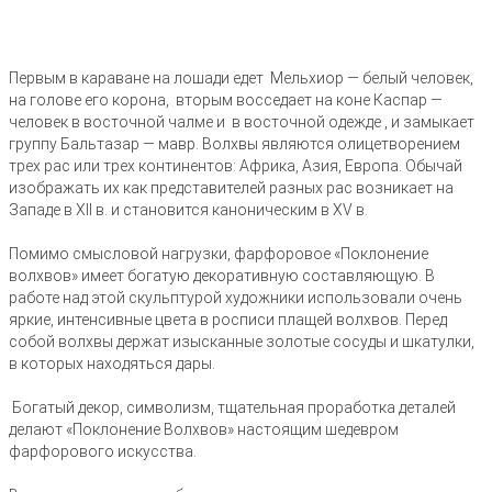
Первым в караване на лошади едет Мельхиор — белый человек,
на голове его корона, вторым восседает на коне Каспар —
человек в восточной чалме и в восточной одежде , и замыкает
группу Бальтазар — мавр. Волхвы являются олицетворением
трех рас или трех континентов: Африка, Азия, Европа. Обычай
изображать их как представителей разных рас возникает на
Западе в XII в. и становится каноническим в XV в.
Помимо смысловой нагрузки, фарфоровое «Поклонение
волхвов» имеет богатую декоративную составляющую. В
работе над этой скульптурой художники использовали очень
яркие, интенсивные цвета в росписи плащей волхвов. Перед
собой волхвы держат изысканные золотые сосуды и шкатулки,
в которых находяться дары.
Богатый декор, символизм, тщательная проработка деталей
делают «Поклонение Волхвов» настоящим шедевром
фарфорового искусства.