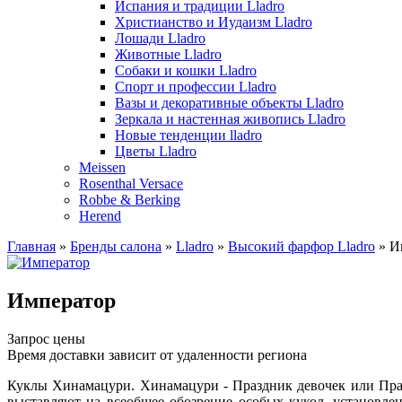
Испания и традиции Lladro
Христианство и Иудаизм Lladro
Лошади Lladro
Животные Lladro
Собаки и кошки Lladro
Спорт и профессии Lladro
Вазы и декоративные объекты Lladro
Зеркала и настенная живопись Lladro
Новые тенденции lladro
Цветы Lladro
Meissen
Rosenthal Versace
Robbe & Berking
Herend
Главная
»
Бренды салона
»
Lladro
»
Высокий фарфор Lladro
»
И
Император
Запрос цены
Время доставки зависит от удаленности региона
Куклы Хинамацури. Хинамацури - Праздник девочек или Празд
выставляют на всеобщее обозрение особых кукол, установле