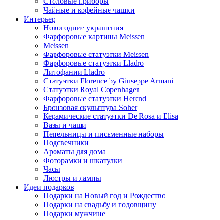
Столовые приборы
Чайные и кофейные чашки
Интерьер
Новогодние украшения
Фарфоровые картины Meissen
Meissen
Фарфоровые статуэтки Meissen
Фарфоровые статуэтки Lladro
Литофании Lladro
Статуэтки Florence by Giuseppe Armani
Статуэтки Royal Copenhagen
Фарфоровые статуэтки Herend
Бронзовая скульптура Soher
Керамические статуэтки De Rosa и Elisa
Вазы и чаши
Пепельницы и письменные наборы
Подсвечники
Ароматы для дома
Фоторамки и шкатулки
Часы
Люстры и лампы
Идеи подарков
Подарки на Новый год и Рождество
Подарки на свадьбу и годовщину
Подарки мужчине