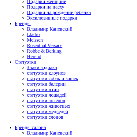
Подарки женщине
Подарки на пасху
Подарки на рождение ребенка
Эксклюзивные подарки
Бренды
Владимир Каневский
Lladro
Meissen
Rosenthal Versace
Robbe & Berking
Herend
Статуэтки
Знаки зодиака
статуэтки клоунов
статуэтки собак и кошек
статуэтки балерин
статуэтки птиц
статуэтки лошадей
статуэтки ангелов
статуэтки животных
статуэтки медведей
статуэтки слонов
Бренды салона
Владимир Каневский