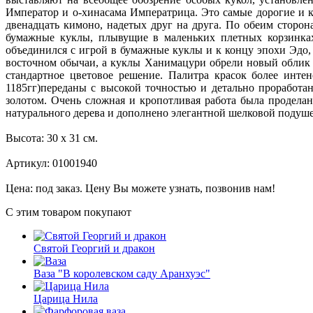
Император и о-хинасама Императрица. Это самые дорогие и к
двенадцать кимоно, надетых друг на друга. По обеим сторо
бумажные куклы, плывущие в маленьких плетных корзинках 
объединился с игрой в бумажные куклы и к концу эпохи Эдо,
восточном обычаи, а куклы Ханимацури обрели новый облик 
стандартное цветовое решение. Палитра красок более инте
1185гг)переданы с высокой точностью и детально проработа
золотом. Очень сложная и кропотливая работа была проделан
натурального дерева и дополнено элегантной шелковой подуш
Высота: 30 x 31 см.
Артикул: 01001940
Цена: под заказ. Цену Вы можете узнать, позвонив нам!
С этим товаром покупают
Святой Георгий и дракон
Ваза "В королевском саду Аранхуэс"
Царица Нила