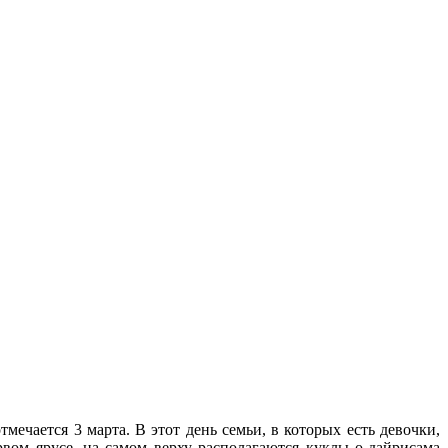
чается 3 марта. В этот день семьи, в которых есть девочки,
вом ярусе, на самом верху располагаются куклы о-дайрисама