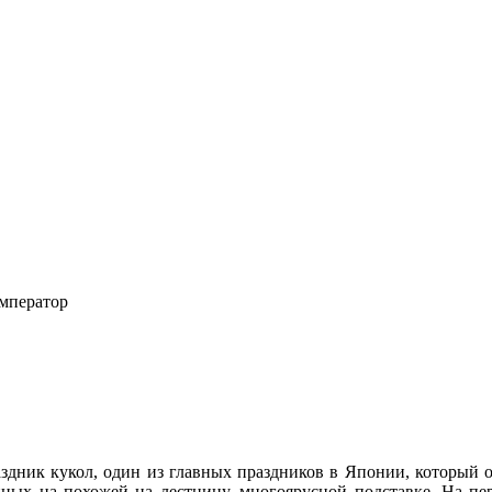
мператор
ник кукол, один из главных праздников в Японии, который отме
нных на похожей на лестницу, многоярусной подставке. На пер