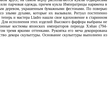
я или парчовая одежда, причем кукла Императрицы наряжена в
енным деревом, украшенным бумажными фестонами. По поверью
 со злыми духами, которые их вызывали. Ритуал постепенно
теперь и мастера Lladro нашли свое вдохновение в старинном
. Для исполнения этих изделий Высокого фарфора выбраны не
ционные костюмы японских императоров периода Хэйан (794-
ом тремя яркими оттенками. Рукоятка его меча декорирована
тство декора скульптуры. Основание скульптуры выполнено из