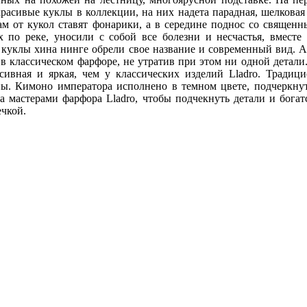
расивые куклы в коллекции, на них надета парадная, шелкова
нам от кукол ставят фонарики, а в середине поднос со свящ
по реке, уносили с собой все болезни и несчастья, вместе
 куклы хина нинге обрели свое название и современный вид. А 
в классическом фарфоре, не утратив при этом ни одной детали
нсивная и яркая, чем у классических изделий Lladro. Тради
ны. Кимоно императора исполнено в темном цвете, подчеркнут
а мастерами фарфора Lladro, чтобы подчекнуть детали и бога
ечкой.