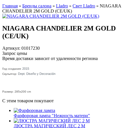
Главная
»
Бренды салона
»
Lladro
»
Свет Lladro
»
NIAGARA
CHANDELIER 2M GOLD (CE/UK)
NIAGARA CHANDELIER 2M GOLD
(CE/UK)
Артикул: 01017230
Запрос цены
Время доставки зависит от удаленности региона
2015
Год создания:
Dept. Diseño y Decoración
Скульптор:
Размер: 285x200 cm
С этим товаром покупают
Фарфоровая лампа "Нежность матери"
ЛЮСТРА МАГИЧЕСКИЙ ЛЕС 2 М