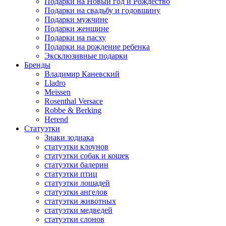
Подарки на Новый год и Рождество
Подарки на свадьбу и годовщину
Подарки мужчине
Подарки женщине
Подарки на пасху
Подарки на рождение ребенка
Эксклюзивные подарки
Бренды
Владимир Каневский
Lladro
Meissen
Rosenthal Versace
Robbe & Berking
Herend
Статуэтки
Знаки зодиака
статуэтки клоунов
статуэтки собак и кошек
статуэтки балерин
статуэтки птиц
статуэтки лошадей
статуэтки ангелов
статуэтки животных
статуэтки медведей
статуэтки слонов