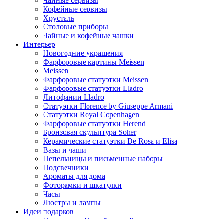
Чайные сервизы
Кофейные сервизы
Хрусталь
Столовые приборы
Чайные и кофейные чашки
Интерьер
Новогодние украшения
Фарфоровые картины Meissen
Meissen
Фарфоровые статуэтки Meissen
Фарфоровые статуэтки Lladro
Литофании Lladro
Статуэтки Florence by Giuseppe Armani
Статуэтки Royal Copenhagen
Фарфоровые статуэтки Herend
Бронзовая скульптура Soher
Керамические статуэтки De Rosa и Elisa
Вазы и чаши
Пепельницы и письменные наборы
Подсвечники
Ароматы для дома
Фоторамки и шкатулки
Часы
Люстры и лампы
Идеи подарков