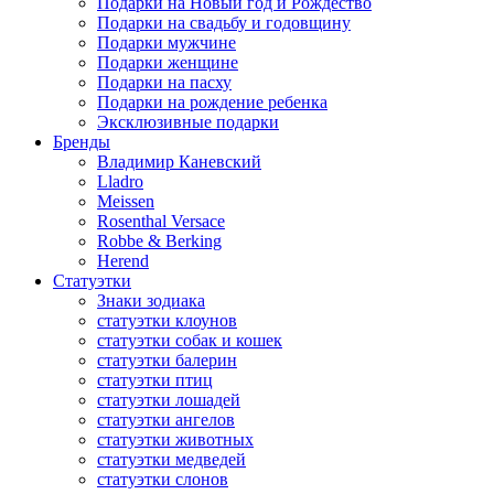
Подарки на Новый год и Рождество
Подарки на свадьбу и годовщину
Подарки мужчине
Подарки женщине
Подарки на пасху
Подарки на рождение ребенка
Эксклюзивные подарки
Бренды
Владимир Каневский
Lladro
Meissen
Rosenthal Versace
Robbe & Berking
Herend
Статуэтки
Знаки зодиака
статуэтки клоунов
статуэтки собак и кошек
статуэтки балерин
статуэтки птиц
статуэтки лошадей
статуэтки ангелов
статуэтки животных
статуэтки медведей
статуэтки слонов