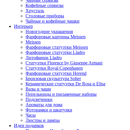
Чайные сервизы
Кофейные сервизы
Хрусталь
Столовые приборы
Чайные и кофейные чашки
Интерьер
Новогодние украшения
Фарфоровые картины Meissen
Meissen
Фарфоровые статуэтки Meissen
Фарфоровые статуэтки Lladro
Литофании Lladro
Статуэтки Florence by Giuseppe Armani
Статуэтки Royal Copenhagen
Фарфоровые статуэтки Herend
Бронзовая скульптура Soher
Керамические статуэтки De Rosa и Elisa
Вазы и чаши
Пепельницы и письменные наборы
Подсвечники
Ароматы для дома
Фоторамки и шкатулки
Часы
Люстры и лампы
Идеи подарков