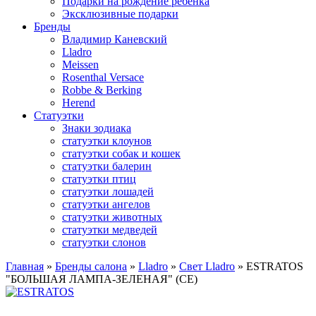
Подарки на рождение ребенка
Эксклюзивные подарки
Бренды
Владимир Каневский
Lladro
Meissen
Rosenthal Versace
Robbe & Berking
Herend
Статуэтки
Знаки зодиака
статуэтки клоунов
статуэтки собак и кошек
статуэтки балерин
статуэтки птиц
статуэтки лошадей
статуэтки ангелов
статуэтки животных
статуэтки медведей
статуэтки слонов
Главная
»
Бренды салона
»
Lladro
»
Свет Lladro
»
ESTRATOS
"БОЛЬШАЯ ЛАМПА-ЗЕЛЕНАЯ" (CE)