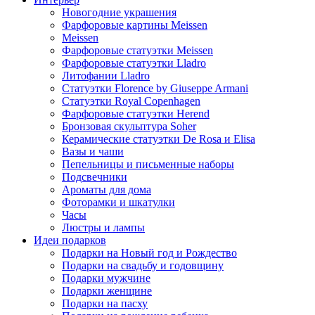
Новогодние украшения
Фарфоровые картины Meissen
Meissen
Фарфоровые статуэтки Meissen
Фарфоровые статуэтки Lladro
Литофании Lladro
Статуэтки Florence by Giuseppe Armani
Статуэтки Royal Copenhagen
Фарфоровые статуэтки Herend
Бронзовая скульптура Soher
Керамические статуэтки De Rosa и Elisa
Вазы и чаши
Пепельницы и письменные наборы
Подсвечники
Ароматы для дома
Фоторамки и шкатулки
Часы
Люстры и лампы
Идеи подарков
Подарки на Новый год и Рождество
Подарки на свадьбу и годовщину
Подарки мужчине
Подарки женщине
Подарки на пасху