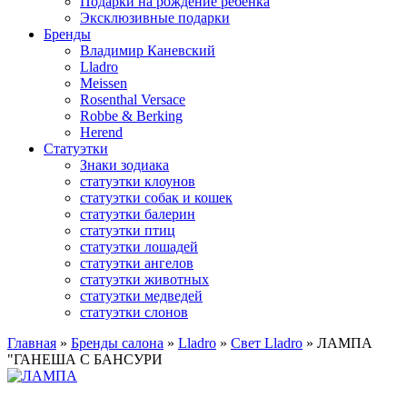
Подарки на рождение ребенка
Эксклюзивные подарки
Бренды
Владимир Каневский
Lladro
Meissen
Rosenthal Versace
Robbe & Berking
Herend
Статуэтки
Знаки зодиака
статуэтки клоунов
статуэтки собак и кошек
статуэтки балерин
статуэтки птиц
статуэтки лошадей
статуэтки ангелов
статуэтки животных
статуэтки медведей
статуэтки слонов
Главная
»
Бренды салона
»
Lladro
»
Свет Lladro
»
ЛАМПА
"ГАНЕША С БАНСУРИ