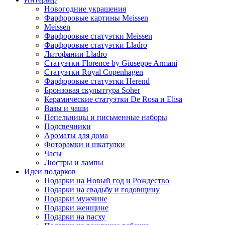
Новогодние украшения
Фарфоровые картины Meissen
Meissen
Фарфоровые статуэтки Meissen
Фарфоровые статуэтки Lladro
Литофании Lladro
Статуэтки Florence by Giuseppe Armani
Статуэтки Royal Copenhagen
Фарфоровые статуэтки Herend
Бронзовая скульптура Soher
Керамические статуэтки De Rosa и Elisa
Вазы и чаши
Пепельницы и письменные наборы
Подсвечники
Ароматы для дома
Фоторамки и шкатулки
Часы
Люстры и лампы
Идеи подарков
Подарки на Новый год и Рождество
Подарки на свадьбу и годовщину
Подарки мужчине
Подарки женщине
Подарки на пасху