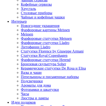
Чайные сервизы
Кофейные сервизы
Хрусталь
Столовые приборы
Чайные и кофейные чашки
Интерьер
Новогодние украшения
Фарфоровые картины Meissen
Meissen
Фарфоровые статуэтки Meissen
Фарфоровые статуэтки Lladro
Литофании Lladro
Статуэтки Florence by Giuseppe Armani
Статуэтки Royal Copenhagen
Фарфоровые статуэтки Herend
Бронзовая скульптура Soher
Керамические статуэтки De Rosa и Elisa
Вазы и чаши
Пепельницы и письменные наборы
Подсвечники
Ароматы для дома
Фоторамки и шкатулки
Часы
Люстры и лампы
Идеи подарков