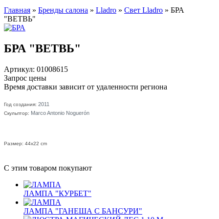
Главная
»
Бренды салона
»
Lladro
»
Свет Lladro
»
БРА
"ВЕТВЬ"
БРА "ВЕТВЬ"
Артикул: 01008615
Запрос цены
Время доставки зависит от удаленности региона
2011
Год создания:
Marco Antonio Noguerón
Скульптор:
Размер: 44x22 cm
С этим товаром покупают
ЛАМПА "КУРБЕТ"
ЛАМПА "ГАНЕША С БАНСУРИ"