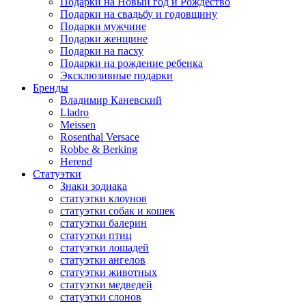
Подарки на Новый год и Рождество
Подарки на свадьбу и годовщину
Подарки мужчине
Подарки женщине
Подарки на пасху
Подарки на рождение ребенка
Эксклюзивные подарки
Бренды
Владимир Каневский
Lladro
Meissen
Rosenthal Versace
Robbe & Berking
Herend
Статуэтки
Знаки зодиака
статуэтки клоунов
статуэтки собак и кошек
статуэтки балерин
статуэтки птиц
статуэтки лошадей
статуэтки ангелов
статуэтки животных
статуэтки медведей
статуэтки слонов