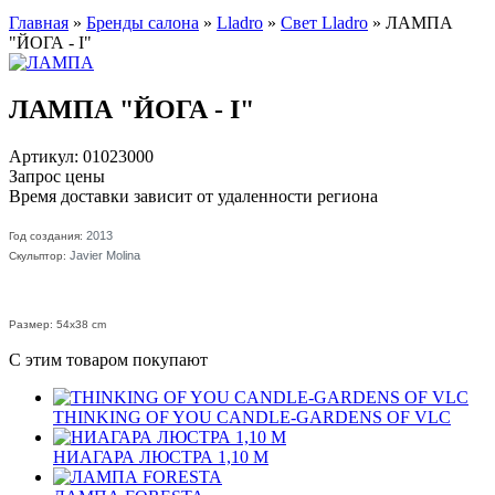
Главная
»
Бренды салона
»
Lladro
»
Свет Lladro
»
ЛАМПА
"ЙОГА - I"
ЛАМПА "ЙОГА - I"
Артикул: 01023000
Запрос цены
Время доставки зависит от удаленности региона
2013
Год создания:
Javier Molina
Скульптор:
Размер: 54x38 cm
С этим товаром покупают
THINKING OF YOU CANDLE-GARDENS OF VLC
НИАГАРА ЛЮСТРА 1,10 M