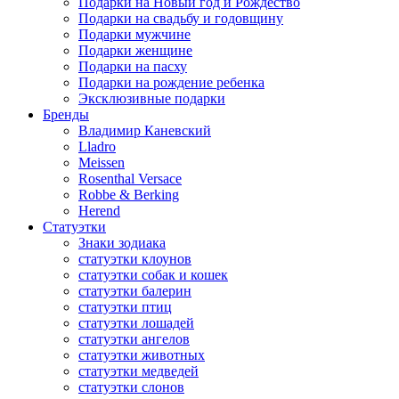
Подарки на Новый год и Рождество
Подарки на свадьбу и годовщину
Подарки мужчине
Подарки женщине
Подарки на пасху
Подарки на рождение ребенка
Эксклюзивные подарки
Бренды
Владимир Каневский
Lladro
Meissen
Rosenthal Versace
Robbe & Berking
Herend
Статуэтки
Знаки зодиака
статуэтки клоунов
статуэтки собак и кошек
статуэтки балерин
статуэтки птиц
статуэтки лошадей
статуэтки ангелов
статуэтки животных
статуэтки медведей
статуэтки слонов