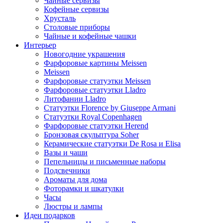
Чайные сервизы
Кофейные сервизы
Хрусталь
Столовые приборы
Чайные и кофейные чашки
Интерьер
Новогодние украшения
Фарфоровые картины Meissen
Meissen
Фарфоровые статуэтки Meissen
Фарфоровые статуэтки Lladro
Литофании Lladro
Статуэтки Florence by Giuseppe Armani
Статуэтки Royal Copenhagen
Фарфоровые статуэтки Herend
Бронзовая скульптура Soher
Керамические статуэтки De Rosa и Elisa
Вазы и чаши
Пепельницы и письменные наборы
Подсвечники
Ароматы для дома
Фоторамки и шкатулки
Часы
Люстры и лампы
Идеи подарков