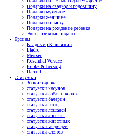
Подарки на Новый год и Рождество
Подарки на свадьбу и годовщину
Подарки мужчине
Подарки женщине
Подарки на пасху
Подарки на рождение ребенка
Эксклюзивные подарки
Бренды
Владимир Каневский
Lladro
Meissen
Rosenthal Versace
Robbe & Berking
Herend
Статуэтки
Знаки зодиака
статуэтки клоунов
статуэтки собак и кошек
статуэтки балерин
статуэтки птиц
статуэтки лошадей
статуэтки ангелов
статуэтки животных
статуэтки медведей
статуэтки слонов