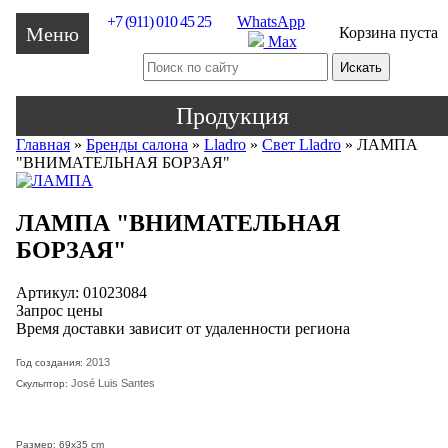
+7 (911) 010 45 25
WhatsApp
Меню
Корзина пуста
Max
Продукция
Главная
»
Бренды салона
»
Lladro
»
Свет Lladro
»
ЛАМПА
"ВНИМАТЕЛЬНАЯ БОРЗАЯ"
ЛАМПА "ВНИМАТЕЛЬНАЯ
БОРЗАЯ"
Артикул: 01023084
Запрос цены
Время доставки зависит от удаленности региона
2013
Год создания:
José Luis Santes
Скульптор:
Размер: 69x35 cm