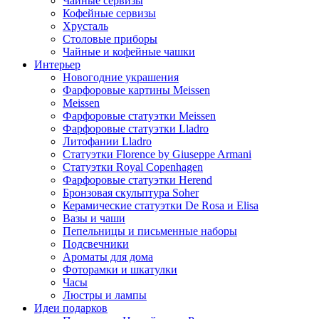
Чайные сервизы
Кофейные сервизы
Хрусталь
Столовые приборы
Чайные и кофейные чашки
Интерьер
Новогодние украшения
Фарфоровые картины Meissen
Meissen
Фарфоровые статуэтки Meissen
Фарфоровые статуэтки Lladro
Литофании Lladro
Статуэтки Florence by Giuseppe Armani
Статуэтки Royal Copenhagen
Фарфоровые статуэтки Herend
Бронзовая скульптура Soher
Керамические статуэтки De Rosa и Elisa
Вазы и чаши
Пепельницы и письменные наборы
Подсвечники
Ароматы для дома
Фоторамки и шкатулки
Часы
Люстры и лампы
Идеи подарков