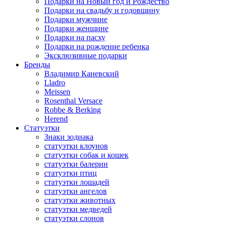
Подарки на Новый год и Рождество
Подарки на свадьбу и годовщину
Подарки мужчине
Подарки женщине
Подарки на пасху
Подарки на рождение ребенка
Эксклюзивные подарки
Бренды
Владимир Каневский
Lladro
Meissen
Rosenthal Versace
Robbe & Berking
Herend
Статуэтки
Знаки зодиака
статуэтки клоунов
статуэтки собак и кошек
статуэтки балерин
статуэтки птиц
статуэтки лошадей
статуэтки ангелов
статуэтки животных
статуэтки медведей
статуэтки слонов