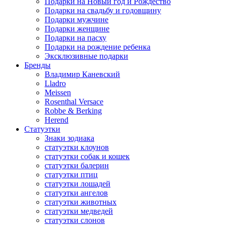
Подарки на Новый год и Рождество
Подарки на свадьбу и годовщину
Подарки мужчине
Подарки женщине
Подарки на пасху
Подарки на рождение ребенка
Эксклюзивные подарки
Бренды
Владимир Каневский
Lladro
Meissen
Rosenthal Versace
Robbe & Berking
Herend
Статуэтки
Знаки зодиака
статуэтки клоунов
статуэтки собак и кошек
статуэтки балерин
статуэтки птиц
статуэтки лошадей
статуэтки ангелов
статуэтки животных
статуэтки медведей
статуэтки слонов