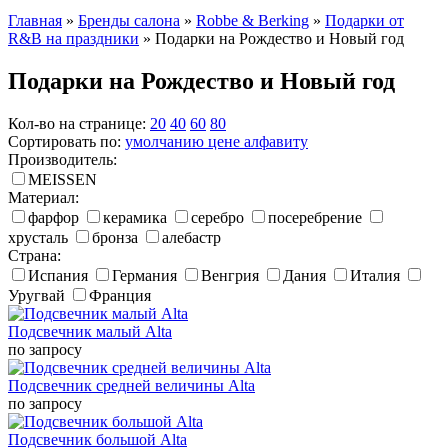
Главная
»
Бренды салона
»
Robbe & Berking
»
Подарки от
R&B на праздники
»
Подарки на Рождество и Новый год
Подарки на Рождество и Новый год
Кол-во на странице:
20
40
60
80
Сортировать по:
умолчанию
цене
алфавиту
Производитель:
MEISSEN
Материал:
фарфор
керамика
серебро
посеребрение
хрусталь
бронза
алебастр
Страна:
Испания
Германия
Венгрия
Дания
Италия
Уругвай
Франция
Подсвечник малый Alta
по запросу
Подсвечник средней величины Alta
по запросу
Подсвечник большой Alta