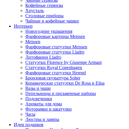
Чайные сервизы
Кофейные сервизы
Хрусталь
Столовые приборы
Чайные и кофейные чашки
Интерьер
Новогодние украшения
Фарфоровые картины Meissen
Meissen
Фарфоровые статуэтки Meissen
Фарфоровые статуэтки Lladro
Литофании Lladro
Статуэтки Florence by Giuseppe Armani
Статуэтки Royal Copenhagen
Фарфоровые статуэтки Herend
Бронзовая скульптура Soher
Керамические статуэтки De Rosa и Elisa
Вазы и чаши
Пепельницы и письменные наборы
Подсвечники
Ароматы для дома
Фоторамки и шкатулки
Часы
Люстры и лампы
Идеи подарков