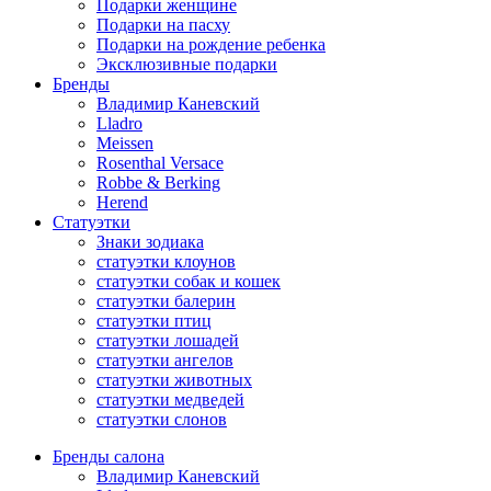
Подарки женщине
Подарки на пасху
Подарки на рождение ребенка
Эксклюзивные подарки
Бренды
Владимир Каневский
Lladro
Meissen
Rosenthal Versace
Robbe & Berking
Herend
Статуэтки
Знаки зодиака
статуэтки клоунов
статуэтки собак и кошек
статуэтки балерин
статуэтки птиц
статуэтки лошадей
статуэтки ангелов
статуэтки животных
статуэтки медведей
статуэтки слонов
Бренды салона
Владимир Каневский