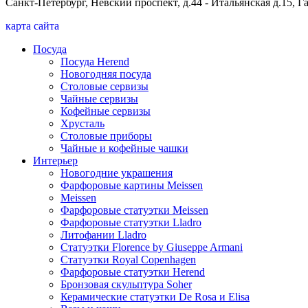
Санкт-Петербург, Невский проспект, д.44 - Итальянская д.15, 
карта сайта
Посуда
Посуда Herend
Новогодняя посуда
Столовые сервизы
Чайные сервизы
Кофейные сервизы
Хрусталь
Столовые приборы
Чайные и кофейные чашки
Интерьер
Новогодние украшения
Фарфоровые картины Meissen
Meissen
Фарфоровые статуэтки Meissen
Фарфоровые статуэтки Lladro
Литофании Lladro
Статуэтки Florence by Giuseppe Armani
Статуэтки Royal Copenhagen
Фарфоровые статуэтки Herend
Бронзовая скульптура Soher
Керамические статуэтки De Rosa и Elisa