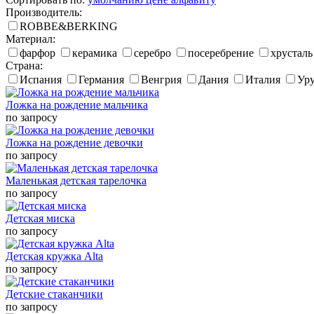
Производитель:
ROBBE&BERKING
Материал:
фарфор
керамика
серебро
посеребрение
хрусталь
Страна:
Испания
Германия
Венгрия
Дания
Италия
Ур
Ложка на рождение мальчика
по запросу
Ложка на рождение девочки
по запросу
Маленькая детская тарелочка
по запросу
Детская миска
по запросу
Детская кружка Alta
по запросу
Детские стаканчики
по запросу