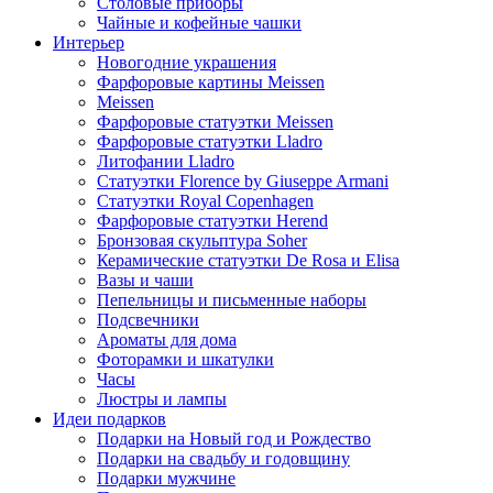
Столовые приборы
Чайные и кофейные чашки
Интерьер
Новогодние украшения
Фарфоровые картины Meissen
Meissen
Фарфоровые статуэтки Meissen
Фарфоровые статуэтки Lladro
Литофании Lladro
Статуэтки Florence by Giuseppe Armani
Статуэтки Royal Copenhagen
Фарфоровые статуэтки Herend
Бронзовая скульптура Soher
Керамические статуэтки De Rosa и Elisa
Вазы и чаши
Пепельницы и письменные наборы
Подсвечники
Ароматы для дома
Фоторамки и шкатулки
Часы
Люстры и лампы
Идеи подарков
Подарки на Новый год и Рождество
Подарки на свадьбу и годовщину
Подарки мужчине