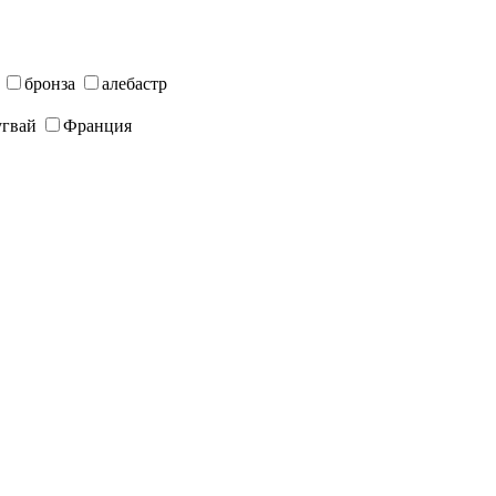
бронза
алебастр
угвай
Франция