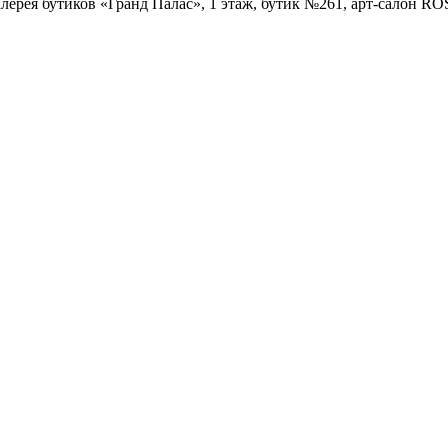
Галерея бутиков «Гранд Палас», 1 этаж, бутик №261, арт-салон R