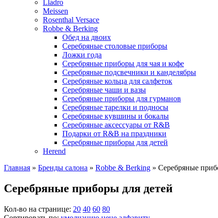
Lladro
Meissen
Rosenthal Versace
Robbe & Berking
Обед на двоих
Серебряные столовые приборы
Ложки года
Серебряные приборы для чая и кофе
Серебряные подсвечники и канделябры
Серебряные кольца для салфеток
Серебряные чаши и вазы
Серебряные приборы для гурманов
Серебряные тарелки и подносы
Серебряные кувшины и бокалы
Серебряные аксессуары от R&B
Подарки от R&B на праздники
Серебряные приборы для детей
Herend
Главная
»
Бренды салона
»
Robbe & Berking
»
Серебряные приб
Серебряные приборы для детей
Кол-во на странице:
20
40
60
80
Сортировать по:
умолчанию
цене
алфавиту