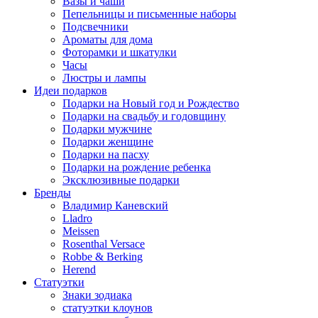
Вазы и чаши
Пепельницы и письменные наборы
Подсвечники
Ароматы для дома
Фоторамки и шкатулки
Часы
Люстры и лампы
Идеи подарков
Подарки на Новый год и Рождество
Подарки на свадьбу и годовщину
Подарки мужчине
Подарки женщине
Подарки на пасху
Подарки на рождение ребенка
Эксклюзивные подарки
Бренды
Владимир Каневский
Lladro
Meissen
Rosenthal Versace
Robbe & Berking
Herend
Статуэтки
Знаки зодиака
статуэтки клоунов