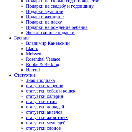
Подарки на Новый год и Рождество
Подарки на свадьбу и годовщину
Подарки мужчине
Подарки женщине
Подарки на пасху
Подарки на рождение ребенка
Эксклюзивные подарки
Бренды
Владимир Каневский
Lladro
Meissen
Rosenthal Versace
Robbe & Berking
Herend
Статуэтки
Знаки зодиака
статуэтки клоунов
статуэтки собак и кошек
статуэтки балерин
статуэтки птиц
статуэтки лошадей
статуэтки ангелов
статуэтки животных
статуэтки медведей
статуэтки слонов