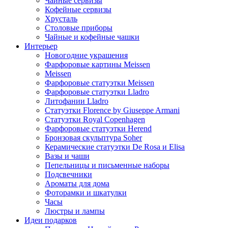
Чайные сервизы
Кофейные сервизы
Хрусталь
Столовые приборы
Чайные и кофейные чашки
Интерьер
Новогодние украшения
Фарфоровые картины Meissen
Meissen
Фарфоровые статуэтки Meissen
Фарфоровые статуэтки Lladro
Литофании Lladro
Статуэтки Florence by Giuseppe Armani
Статуэтки Royal Copenhagen
Фарфоровые статуэтки Herend
Бронзовая скульптура Soher
Керамические статуэтки De Rosa и Elisa
Вазы и чаши
Пепельницы и письменные наборы
Подсвечники
Ароматы для дома
Фоторамки и шкатулки
Часы
Люстры и лампы
Идеи подарков