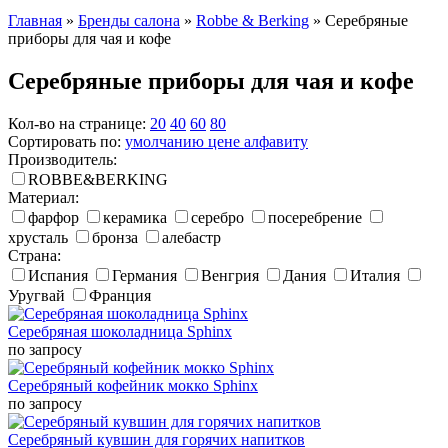
Главная
»
Бренды салона
»
Robbe & Berking
»
Серебряные
приборы для чая и кофе
Серебряные приборы для чая и кофе
Кол-во на странице:
20
40
60
80
Сортировать по:
умолчанию
цене
алфавиту
Производитель:
ROBBE&BERKING
Материал:
фарфор
керамика
серебро
посеребрение
хрусталь
бронза
алебастр
Страна:
Испания
Германия
Венгрия
Дания
Италия
Уругвай
Франция
Серебряная шоколадница Sphinx
по запросу
Серебряный кофейник мокко Sphinx
по запросу
Серебряный кувшин для горячих напитков