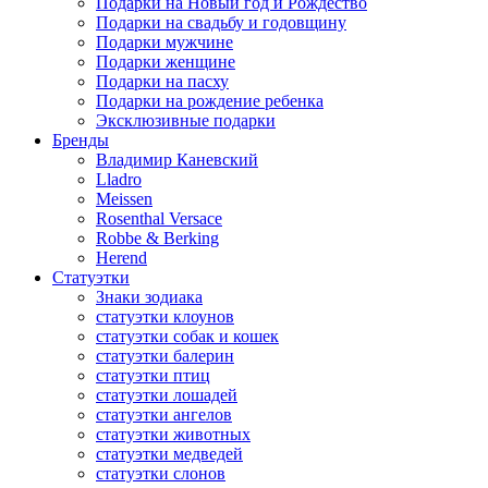
Подарки на Новый год и Рождество
Подарки на свадьбу и годовщину
Подарки мужчине
Подарки женщине
Подарки на пасху
Подарки на рождение ребенка
Эксклюзивные подарки
Бренды
Владимир Каневский
Lladro
Meissen
Rosenthal Versace
Robbe & Berking
Herend
Статуэтки
Знаки зодиака
статуэтки клоунов
статуэтки собак и кошек
статуэтки балерин
статуэтки птиц
статуэтки лошадей
статуэтки ангелов
статуэтки животных
статуэтки медведей
статуэтки слонов