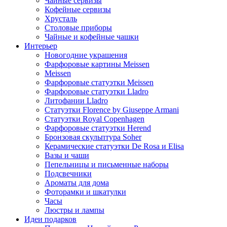
Чайные сервизы
Кофейные сервизы
Хрусталь
Столовые приборы
Чайные и кофейные чашки
Интерьер
Новогодние украшения
Фарфоровые картины Meissen
Meissen
Фарфоровые статуэтки Meissen
Фарфоровые статуэтки Lladro
Литофании Lladro
Статуэтки Florence by Giuseppe Armani
Статуэтки Royal Copenhagen
Фарфоровые статуэтки Herend
Бронзовая скульптура Soher
Керамические статуэтки De Rosa и Elisa
Вазы и чаши
Пепельницы и письменные наборы
Подсвечники
Ароматы для дома
Фоторамки и шкатулки
Часы
Люстры и лампы
Идеи подарков