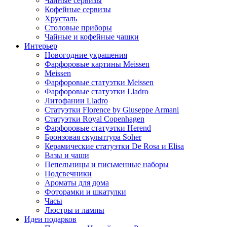
Чайные сервизы
Кофейные сервизы
Хрусталь
Столовые приборы
Чайные и кофейные чашки
Интерьер
Новогодние украшения
Фарфоровые картины Meissen
Meissen
Фарфоровые статуэтки Meissen
Фарфоровые статуэтки Lladro
Литофании Lladro
Статуэтки Florence by Giuseppe Armani
Статуэтки Royal Copenhagen
Фарфоровые статуэтки Herend
Бронзовая скульптура Soher
Керамические статуэтки De Rosa и Elisa
Вазы и чаши
Пепельницы и письменные наборы
Подсвечники
Ароматы для дома
Фоторамки и шкатулки
Часы
Люстры и лампы
Идеи подарков