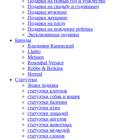
Подарки на Новый год и Рождество
Подарки на свадьбу и годовщину
Подарки мужчине
Подарки женщине
Подарки на пасху
Подарки на рождение ребенка
Эксклюзивные подарки
Бренды
Владимир Каневский
Lladro
Meissen
Rosenthal Versace
Robbe & Berking
Herend
Статуэтки
Знаки зодиака
статуэтки клоунов
статуэтки собак и кошек
статуэтки балерин
статуэтки птиц
статуэтки лошадей
статуэтки ангелов
статуэтки животных
статуэтки медведей
статуэтки слонов