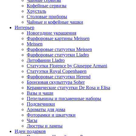
Чайные сервизы
Кофейные сервизы
Хрусталь
Столовые приборы
Чайные и кофейные чашки
Интерьер
Новогодние украшения
Фарфоровые картины Meissen
Meissen
Фарфоровые статуэтки Meissen
Фарфоровые статуэтки Lladro
Литофании Lladro
Статуэтки Florence by Giuseppe Armani
Статуэтки Royal Copenhagen
Фарфоровые статуэтки Herend
Бронзовая скульптура Soher
Керамические статуэтки De Rosa и Elisa
Вазы и чаши
Пепельницы и письменные наборы
Подсвечники
Ароматы для дома
Фоторамки и шкатулки
Часы
Люстры и лампы
Идеи подарков