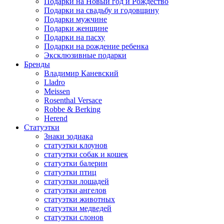
Подарки на Новый год и Рождество
Подарки на свадьбу и годовщину
Подарки мужчине
Подарки женщине
Подарки на пасху
Подарки на рождение ребенка
Эксклюзивные подарки
Бренды
Владимир Каневский
Lladro
Meissen
Rosenthal Versace
Robbe & Berking
Herend
Статуэтки
Знаки зодиака
статуэтки клоунов
статуэтки собак и кошек
статуэтки балерин
статуэтки птиц
статуэтки лошадей
статуэтки ангелов
статуэтки животных
статуэтки медведей
статуэтки слонов