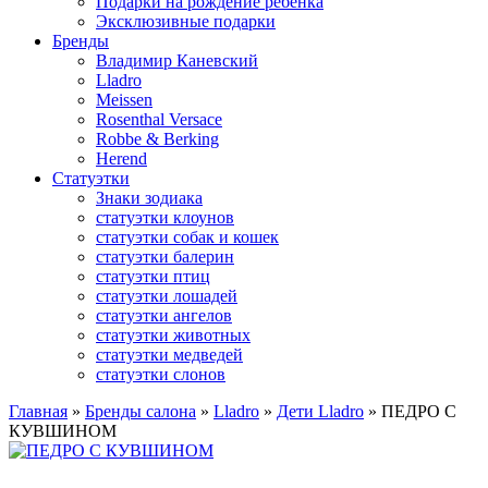
Подарки на рождение ребенка
Эксклюзивные подарки
Бренды
Владимир Каневский
Lladro
Meissen
Rosenthal Versace
Robbe & Berking
Herend
Статуэтки
Знаки зодиака
статуэтки клоунов
статуэтки собак и кошек
статуэтки балерин
статуэтки птиц
статуэтки лошадей
статуэтки ангелов
статуэтки животных
статуэтки медведей
статуэтки слонов
Главная
»
Бренды салона
»
Lladro
»
Дети Lladro
»
ПЕДРО С
КУВШИНОМ