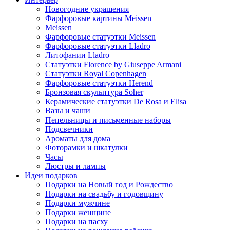
Новогодние украшения
Фарфоровые картины Meissen
Meissen
Фарфоровые статуэтки Meissen
Фарфоровые статуэтки Lladro
Литофании Lladro
Статуэтки Florence by Giuseppe Armani
Статуэтки Royal Copenhagen
Фарфоровые статуэтки Herend
Бронзовая скульптура Soher
Керамические статуэтки De Rosa и Elisa
Вазы и чаши
Пепельницы и письменные наборы
Подсвечники
Ароматы для дома
Фоторамки и шкатулки
Часы
Люстры и лампы
Идеи подарков
Подарки на Новый год и Рождество
Подарки на свадьбу и годовщину
Подарки мужчине
Подарки женщине
Подарки на пасху