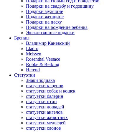
Подарки на Новый год и Рождество
Подарки на свадьбу и годовщину
Подарки мужчине
Подарки женщине
Подарки на пасху
Подарки на рождение ребенка
Эксклюзивные подарки
Бренды
Владимир Каневский
Lladro
Meissen
Rosenthal Versace
Robbe & Berking
Herend
Статуэтки
Знаки зодиака
статуэтки клоунов
статуэтки собак и кошек
статуэтки балерин
статуэтки птиц
статуэтки лошадей
статуэтки ангелов
статуэтки животных
статуэтки медведей
статуэтки слонов