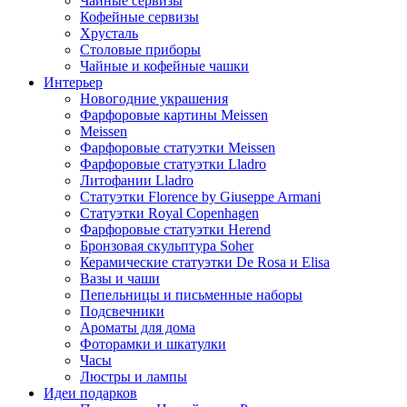
Чайные сервизы
Кофейные сервизы
Хрусталь
Столовые приборы
Чайные и кофейные чашки
Интерьер
Новогодние украшения
Фарфоровые картины Meissen
Meissen
Фарфоровые статуэтки Meissen
Фарфоровые статуэтки Lladro
Литофании Lladro
Статуэтки Florence by Giuseppe Armani
Статуэтки Royal Copenhagen
Фарфоровые статуэтки Herend
Бронзовая скульптура Soher
Керамические статуэтки De Rosa и Elisa
Вазы и чаши
Пепельницы и письменные наборы
Подсвечники
Ароматы для дома
Фоторамки и шкатулки
Часы
Люстры и лампы
Идеи подарков