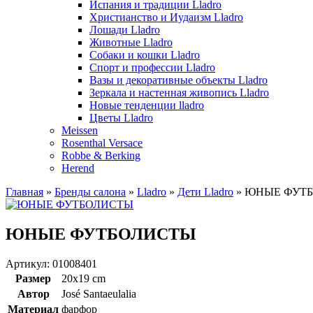
Испания и традиции Lladro
Христианство и Иудаизм Lladro
Лошади Lladro
Животные Lladro
Собаки и кошки Lladro
Спорт и профессии Lladro
Вазы и декоративные объекты Lladro
Зеркала и настенная живопись Lladro
Новые тенденции lladro
Цветы Lladro
Meissen
Rosenthal Versace
Robbe & Berking
Herend
Главная
»
Бренды салона
»
Lladro
»
Дети Lladro
»
ЮНЫЕ ФУТ
ЮНЫЕ ФУТБОЛИСТЫ
Артикул: 01008401
Размер
20x19 cm
Автор
José Santaeulalia
Материал
фарфор