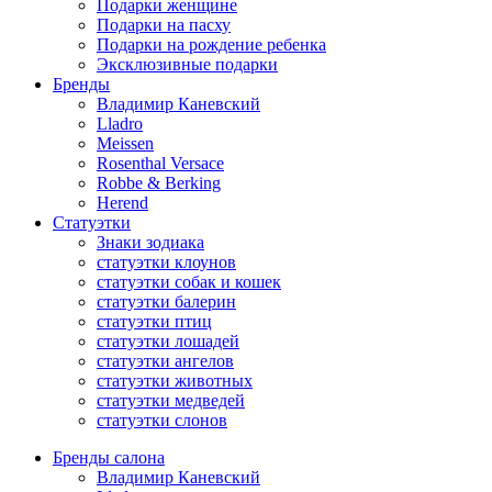
Подарки женщине
Подарки на пасху
Подарки на рождение ребенка
Эксклюзивные подарки
Бренды
Владимир Каневский
Lladro
Meissen
Rosenthal Versace
Robbe & Berking
Herend
Статуэтки
Знаки зодиака
статуэтки клоунов
статуэтки собак и кошек
статуэтки балерин
статуэтки птиц
статуэтки лошадей
статуэтки ангелов
статуэтки животных
статуэтки медведей
статуэтки слонов
Бренды салона
Владимир Каневский