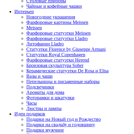
Столовые приборы
Чайные и кофейные чашки
Интерьер
Новогодние украшения
Фарфоровые картины Meissen
Meissen
Фарфоровые статуэтки Meissen
Фарфоровые статуэтки Lladro
Литофании Lladro
Статуэтки Florence by Giuseppe Armani
Статуэтки Royal Copenhagen
Фарфоровые статуэтки Herend
Бронзовая скульптура Soher
Керамические статуэтки De Rosa и Elisa
Вазы и чаши
Пепельницы и письменные наборы
Подсвечники
Ароматы для дома
Фоторамки и шкатулки
Часы
Люстры и лампы
Идеи подарков
Подарки на Новый год и Рождество
Подарки на свадьбу и годовщину
Подарки мужчине