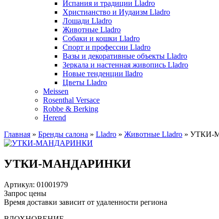
Испания и традиции Lladro
Христианство и Иудаизм Lladro
Лошади Lladro
Животные Lladro
Собаки и кошки Lladro
Спорт и профессии Lladro
Вазы и декоративные объекты Lladro
Зеркала и настенная живопись Lladro
Новые тенденции lladro
Цветы Lladro
Meissen
Rosenthal Versace
Robbe & Berking
Herend
Главная
»
Бренды салона
»
Lladro
»
Животные Lladro
»
УТКИ-
УТКИ-МАНДАРИНКИ
Артикул: 01001979
Запрос цены
Время доставки зависит от удаленности региона
ВДОХНОВЕНИЕ