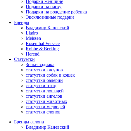
Подарки женщине
Подарки на пасху
Подарки на рождение ребенка
Эксклюзивные подарки
Бренды
Владимир Каневский
Lladro
Meissen
Rosenthal Versace
Robbe & Berking
Herend
Статуэтки
Знаки зодиака
статуэтки клоунов
статуэтки собак и кошек
статуэтки балерин
статуэтки птиц
статуэтки лошадей
статуэтки ангелов
статуэтки животных
статуэтки медведей
статуэтки слонов
Бренды салона
Владимир Каневский