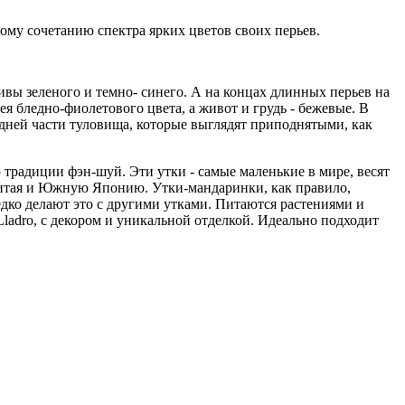
ому сочетанию спектра ярких цветов своих перьев.
вы зеленого и темно- синего. А на концах длинных перьев на
я бледно-фиолетового цвета, а живот и грудь - бежевые. В
адней части туловища, которые выглядят приподнятыми, как
 традиции фэн-шуй. Эти утки - самые маленькие в мире, весят
 Китая и Южную Японию. Утки-мандаринки, как правило,
едко делают это с другими утками. Питаются растениями и
 Lladro, с декором и уникальной отделкой. Идеально подходит