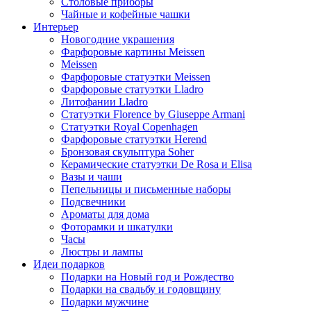
Столовые приборы
Чайные и кофейные чашки
Интерьер
Новогодние украшения
Фарфоровые картины Meissen
Meissen
Фарфоровые статуэтки Meissen
Фарфоровые статуэтки Lladro
Литофании Lladro
Статуэтки Florence by Giuseppe Armani
Статуэтки Royal Copenhagen
Фарфоровые статуэтки Herend
Бронзовая скульптура Soher
Керамические статуэтки De Rosa и Elisa
Вазы и чаши
Пепельницы и письменные наборы
Подсвечники
Ароматы для дома
Фоторамки и шкатулки
Часы
Люстры и лампы
Идеи подарков
Подарки на Новый год и Рождество
Подарки на свадьбу и годовщину
Подарки мужчине