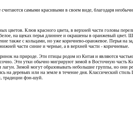
 считаются самыми красивыми в своем виде, благодаря необычн
х цветов. Клюв красного цвета, в верхней части головы перели
белое, на щеках перья длиннее и окрашены в оранжевый цвет. Ше
ение также с кольцами, но уже коричнево-оранжевое. Перья на з
нижней части синие и черные, а в верхней части - коричневые.
ринок на природе. Эти птицы родом из Китая и являются частью
красочно. Эти утки обычно мигрируют зимой в Восточную часть
и лагун. Зимой могут образовывать небольшие группы, но они р
ваясь на деревьях или на земле в течение дня. Классический стиль
й, традиции фэн-шуй.