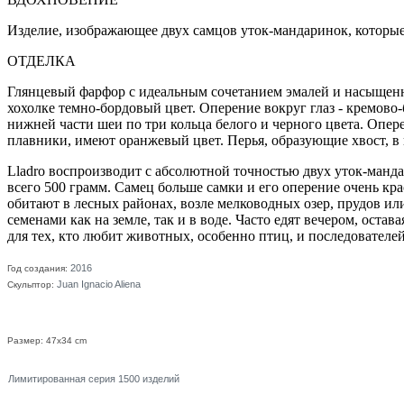
Изделие, изображающее двух самцов уток-мандаринок, которые
ОТДЕЛКА
Глянцевый фарфор с идеальным сочетанием эмалей и насыщенны
хохолке темно-бордовый цвет. Оперение вокруг глаз - кремово-
нижней части шеи по три кольца белого и черного цвета. Опер
плавники, имеют оранжевый цвет. Перья, образующие хвост, в 
Lladro воспроизводит с абсолютной точностью двух уток-манда
всего 500 грамм. Самец больше самки и его оперение очень 
обитают в лесных районах, возле мелководных озер, прудов ил
семенами как на земле, так и в воде. Часто едят вечером, оста
для тех, кто любит животных, особенно птиц, и последователе
2016
Год создания:
Juan Ignacio Aliena
Скульптор:
Размер: 47x34 cm
Лимитированная серия 1500 изделий