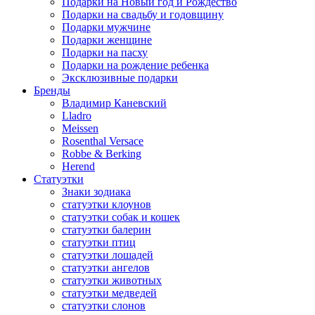
Подарки на Новый год и Рождество
Подарки на свадьбу и годовщину
Подарки мужчине
Подарки женщине
Подарки на пасху
Подарки на рождение ребенка
Эксклюзивные подарки
Бренды
Владимир Каневский
Lladro
Meissen
Rosenthal Versace
Robbe & Berking
Herend
Статуэтки
Знаки зодиака
статуэтки клоунов
статуэтки собак и кошек
статуэтки балерин
статуэтки птиц
статуэтки лошадей
статуэтки ангелов
статуэтки животных
статуэтки медведей
статуэтки слонов