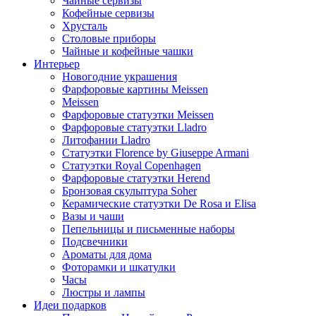
Чайные сервизы
Кофейные сервизы
Хрусталь
Столовые приборы
Чайные и кофейные чашки
Интерьер
Новогодние украшения
Фарфоровые картины Meissen
Meissen
Фарфоровые статуэтки Meissen
Фарфоровые статуэтки Lladro
Литофании Lladro
Статуэтки Florence by Giuseppe Armani
Статуэтки Royal Copenhagen
Фарфоровые статуэтки Herend
Бронзовая скульптура Soher
Керамические статуэтки De Rosa и Elisa
Вазы и чаши
Пепельницы и письменные наборы
Подсвечники
Ароматы для дома
Фоторамки и шкатулки
Часы
Люстры и лампы
Идеи подарков