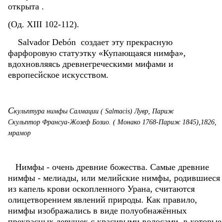
открыта .
(Од. XIII 102-112).
Salvador Debón создает эту прекрасную
фарфоровую статуэтку «Купающаяся нимфа»,
вдохновляясь древнегреческими мифами и
европесйское искусством.
С
кульптура нимфы Салмации ( Salmacis) Лувр, Париж
Скульптор Франсуа-Жозеф Бозио. ( Монако 1768-Париж 1845),1826,
мрамор
Нимфы - очень древние божества. Самые древние
нимфы - мелиады, или мелийские нимфы, родившиеся
из капель крови оскопленного Урана, считаются
олицетворением явлений природы. Как правило,
нимфы изображались в виде полуобнажённых
прекрасных девушек с красивыми волосами, в которые