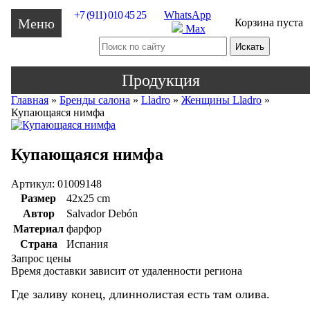
+7 (911) 010 45 25
WhatsApp
Меню
Корзина пуста
Max
Продукция
Главная
»
Бренды салона
»
Lladro
»
Женщины Lladro
»
Купающаяся нимфа
Купающаяся нимфа
Артикул: 01009148
Размер
42x25 cm
Автор
Salvador Debón
Материал
фарфор
Страна
Испания
Запрос цены
Время доставки зависит от удаленности региона
Где заливу конец, длиннолистая есть там олива.