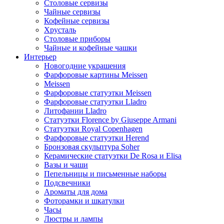
Столовые сервизы
Чайные сервизы
Кофейные сервизы
Хрусталь
Столовые приборы
Чайные и кофейные чашки
Интерьер
Новогодние украшения
Фарфоровые картины Meissen
Meissen
Фарфоровые статуэтки Meissen
Фарфоровые статуэтки Lladro
Литофании Lladro
Статуэтки Florence by Giuseppe Armani
Статуэтки Royal Copenhagen
Фарфоровые статуэтки Herend
Бронзовая скульптура Soher
Керамические статуэтки De Rosa и Elisa
Вазы и чаши
Пепельницы и письменные наборы
Подсвечники
Ароматы для дома
Фоторамки и шкатулки
Часы
Люстры и лампы