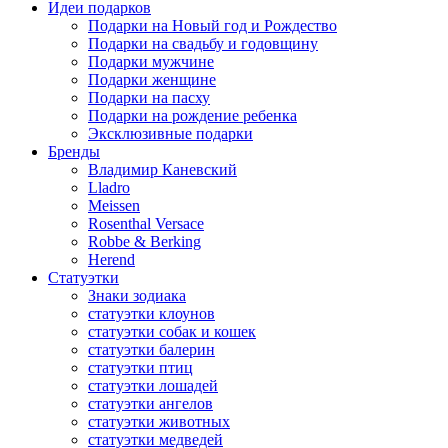
Идеи подарков
Подарки на Новый год и Рождество
Подарки на свадьбу и годовщину
Подарки мужчине
Подарки женщине
Подарки на пасху
Подарки на рождение ребенка
Эксклюзивные подарки
Бренды
Владимир Каневский
Lladro
Meissen
Rosenthal Versace
Robbe & Berking
Herend
Статуэтки
Знаки зодиака
статуэтки клоунов
статуэтки собак и кошек
статуэтки балерин
статуэтки птиц
статуэтки лошадей
статуэтки ангелов
статуэтки животных
статуэтки медведей