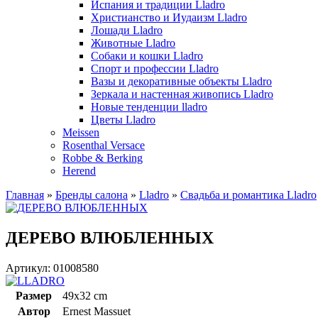
Испания и традиции Lladro
Христианство и Иудаизм Lladro
Лошади Lladro
Животные Lladro
Собаки и кошки Lladro
Спорт и профессии Lladro
Вазы и декоративные объекты Lladro
Зеркала и настенная живопись Lladro
Новые тенденции lladro
Цветы Lladro
Meissen
Rosenthal Versace
Robbe & Berking
Herend
Главная
»
Бренды салона
»
Lladro
»
Свадьба и романтика Lladro
ДЕРЕВО ВЛЮБЛЕННЫХ
Артикул: 01008580
Размер
49x32 cm
Автор
Ernest Massuet