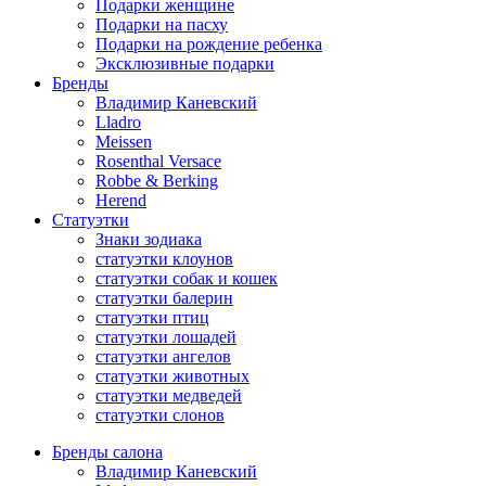
Подарки женщине
Подарки на пасху
Подарки на рождение ребенка
Эксклюзивные подарки
Бренды
Владимир Каневский
Lladro
Meissen
Rosenthal Versace
Robbe & Berking
Herend
Статуэтки
Знаки зодиака
статуэтки клоунов
статуэтки собак и кошек
статуэтки балерин
статуэтки птиц
статуэтки лошадей
статуэтки ангелов
статуэтки животных
статуэтки медведей
статуэтки слонов
Бренды салона
Владимир Каневский