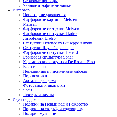
Столовые приборы
Чайные и кофейные чашки
Интерьер
Новогодние украшения
Фарфоровые картины Meissen
Meissen
Фарфоровые статуэтки Meissen
Фарфоровые статуэтки Lladro
Литофании Lladro
Статуэтки Florence by Giuseppe Armani
Статуэтки Royal Copenhagen
Фарфоровые статуэтки Herend
Бронзовая скульптура Soher
Керамические статуэтки De Rosa и Elisa
Вазы и чаши
Пепельницы и письменные наборы
Подсвечники
Ароматы для дома
Фоторамки и шкатулки
Часы
Люстры и лампы
Идеи подарков
Подарки на Новый год и Рождество
Подарки на свадьбу и годовщину
Подарки мужчине