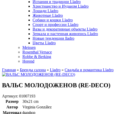
Испания и традиции Lladro
Христианство и Иудаизм Lladro
Лошади Lladro
Животные Lladro
Собаки и кошки Lladro
Спорт и профессии Lladro
Вазы и декоративные объекты Lladro
Зеркала и настенная живопись Lladro
Новые тенденции lladro
Цветы Lladro
Meissen
Rosenthal Versace
Robbe & Berking
Herend
Главная
»
Бренды салона
»
Lladro
»
Свадьба и романтика Lladro
ВАЛЬC МОЛОДОЖЕНОВ (RE-DECO)
Артикул: 01007193
Размер
30x21 cm
Автор
Virginia González
Материал
фарфор