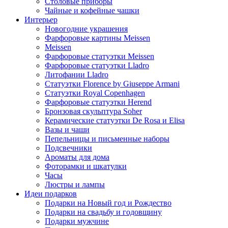
Столовые приборы
Чайные и кофейные чашки
Интерьер
Новогодние украшения
Фарфоровые картины Meissen
Meissen
Фарфоровые статуэтки Meissen
Фарфоровые статуэтки Lladro
Литофании Lladro
Статуэтки Florence by Giuseppe Armani
Статуэтки Royal Copenhagen
Фарфоровые статуэтки Herend
Бронзовая скульптура Soher
Керамические статуэтки De Rosa и Elisa
Вазы и чаши
Пепельницы и письменные наборы
Подсвечники
Ароматы для дома
Фоторамки и шкатулки
Часы
Люстры и лампы
Идеи подарков
Подарки на Новый год и Рождество
Подарки на свадьбу и годовщину
Подарки мужчине