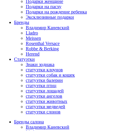
Подарки женщине
Подарки на пасху
Подарки на рождение ребенка
Эксклюзивные подарки
Бренды
Владимир Каневский
Lladro
Meissen
Rosenthal Versace
Robbe & Berking
Herend
Статуэтки
Знаки зодиака
статуэтки клоунов
статуэтки собак и кошек
статуэтки балерин
статуэтки птиц
статуэтки лошадей
статуэтки ангелов
статуэтки животных
статуэтки медведей
статуэтки слонов
Бренды салона
Владимир Каневский