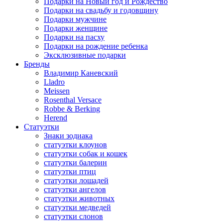
Подарки на Новый год и Рождество
Подарки на свадьбу и годовщину
Подарки мужчине
Подарки женщине
Подарки на пасху
Подарки на рождение ребенка
Эксклюзивные подарки
Бренды
Владимир Каневский
Lladro
Meissen
Rosenthal Versace
Robbe & Berking
Herend
Статуэтки
Знаки зодиака
статуэтки клоунов
статуэтки собак и кошек
статуэтки балерин
статуэтки птиц
статуэтки лошадей
статуэтки ангелов
статуэтки животных
статуэтки медведей
статуэтки слонов