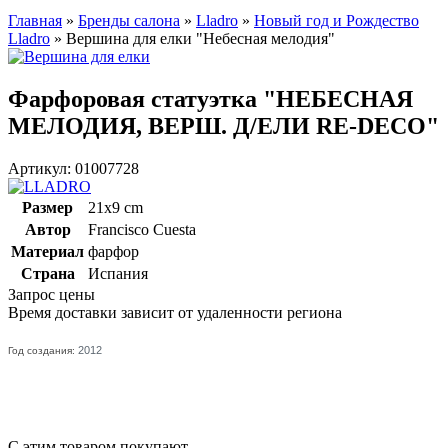
Главная
»
Бренды салона
»
Lladro
»
Новый год и Рождество
Lladro
»
Вершина для елки "Небесная мелодия"
Фарфоровая статуэтка "НЕБЕСНАЯ
МЕЛОДИЯ, ВЕРШ. Д/ЕЛИ RE-DECO"
Артикул: 01007728
Размер
21x9 cm
Автор
Francisco Cuesta
Материал
фарфор
Страна
Испания
Запрос цены
Время доставки зависит от удаленности региона
2012
Год создания:
С этим товаром покупают