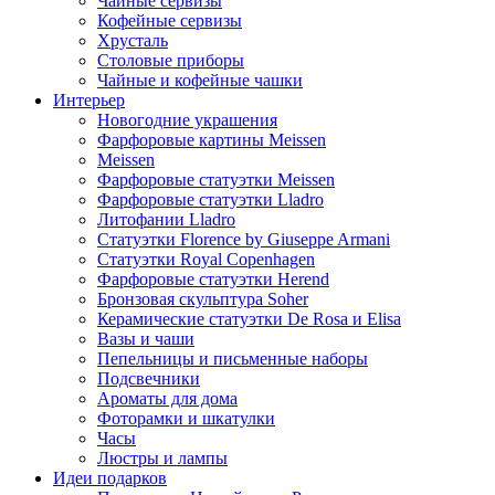
Чайные сервизы
Кофейные сервизы
Хрусталь
Столовые приборы
Чайные и кофейные чашки
Интерьер
Новогодние украшения
Фарфоровые картины Meissen
Meissen
Фарфоровые статуэтки Meissen
Фарфоровые статуэтки Lladro
Литофании Lladro
Статуэтки Florence by Giuseppe Armani
Статуэтки Royal Copenhagen
Фарфоровые статуэтки Herend
Бронзовая скульптура Soher
Керамические статуэтки De Rosa и Elisa
Вазы и чаши
Пепельницы и письменные наборы
Подсвечники
Ароматы для дома
Фоторамки и шкатулки
Часы
Люстры и лампы
Идеи подарков