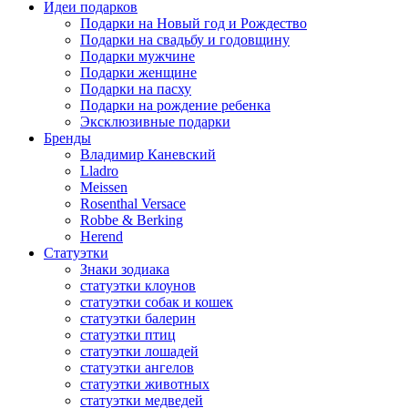
Идеи подарков
Подарки на Новый год и Рождество
Подарки на свадьбу и годовщину
Подарки мужчине
Подарки женщине
Подарки на пасху
Подарки на рождение ребенка
Эксклюзивные подарки
Бренды
Владимир Каневский
Lladro
Meissen
Rosenthal Versace
Robbe & Berking
Herend
Статуэтки
Знаки зодиака
статуэтки клоунов
статуэтки собак и кошек
статуэтки балерин
статуэтки птиц
статуэтки лошадей
статуэтки ангелов
статуэтки животных
статуэтки медведей