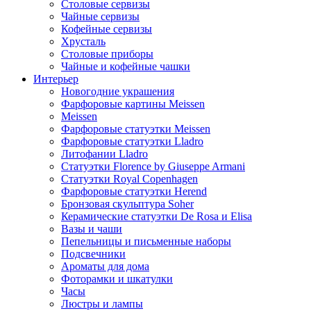
Столовые сервизы
Чайные сервизы
Кофейные сервизы
Хрусталь
Столовые приборы
Чайные и кофейные чашки
Интерьер
Новогодние украшения
Фарфоровые картины Meissen
Meissen
Фарфоровые статуэтки Meissen
Фарфоровые статуэтки Lladro
Литофании Lladro
Статуэтки Florence by Giuseppe Armani
Статуэтки Royal Copenhagen
Фарфоровые статуэтки Herend
Бронзовая скульптура Soher
Керамические статуэтки De Rosa и Elisa
Вазы и чаши
Пепельницы и письменные наборы
Подсвечники
Ароматы для дома
Фоторамки и шкатулки
Часы
Люстры и лампы