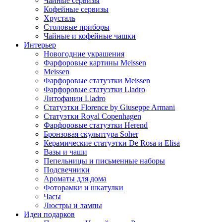
Чайные сервизы
Кофейные сервизы
Хрусталь
Столовые приборы
Чайные и кофейные чашки
Интерьер
Новогодние украшения
Фарфоровые картины Meissen
Meissen
Фарфоровые статуэтки Meissen
Фарфоровые статуэтки Lladro
Литофании Lladro
Статуэтки Florence by Giuseppe Armani
Статуэтки Royal Copenhagen
Фарфоровые статуэтки Herend
Бронзовая скульптура Soher
Керамические статуэтки De Rosa и Elisa
Вазы и чаши
Пепельницы и письменные наборы
Подсвечники
Ароматы для дома
Фоторамки и шкатулки
Часы
Люстры и лампы
Идеи подарков