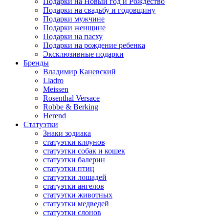
Подарки на Новый год и Рождество
Подарки на свадьбу и годовщину
Подарки мужчине
Подарки женщине
Подарки на пасху
Подарки на рождение ребенка
Эксклюзивные подарки
Бренды
Владимир Каневский
Lladro
Meissen
Rosenthal Versace
Robbe & Berking
Herend
Статуэтки
Знаки зодиака
статуэтки клоунов
статуэтки собак и кошек
статуэтки балерин
статуэтки птиц
статуэтки лошадей
статуэтки ангелов
статуэтки животных
статуэтки медведей
статуэтки слонов