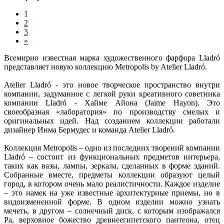
1
2
3
»
Всемирно известная марка художественного фарфора Lladró
представляет новую коллекцию Metropolis by Atelier Lladró.
Atelier Lladró - это новое творческое пространство внутри
компании, задуманное с легкой руки креативного советника
компании Lladró - Хайме Айона (Jaime Hayon). Это
своеобразная «лаборатория» по производству смелых и
оригинальных идей. Над созданием коллекции работали
дизайнер Инма Бермудес и команда Atelier Lladró.
Коллекция Metropolis – одно из последних творений компании
Lladró – состоит из функциональных предметов интерьера,
таких как вазы, лампы, зеркала, сделанных в форме зданий.
Собранные вместе, предметы коллекции образуют целый
город, в котором очень мало реалистичности. Каждое изделие
– это намек на уже известные архитектурные приемы, но в
видоизмененной форме. В одном изделии можно узнать
мечеть, в другом – солнечный диск, с которым изображался
Ра, верховное божество древнеегипетского пантеона, отец