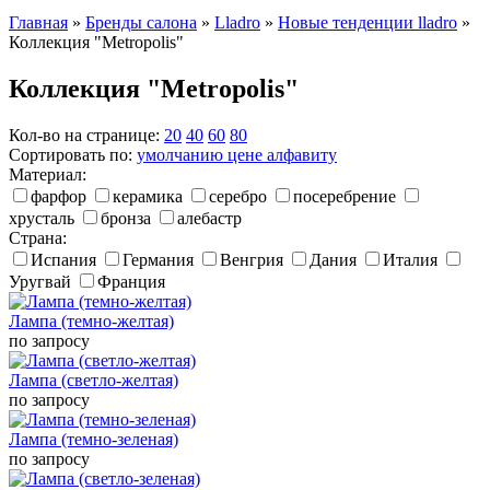
Главная
»
Бренды салона
»
Lladro
»
Новые тенденции lladro
»
Коллекция "Metropolis"
Коллекция "Metropolis"
Кол-во на странице:
20
40
60
80
Сортировать по:
умолчанию
цене
алфавиту
Материал:
фарфор
керамика
серебро
посеребрение
хрусталь
бронза
алебастр
Страна:
Испания
Германия
Венгрия
Дания
Италия
Уругвай
Франция
Лампа (темно-желтая)
по запросу
Лампа (светло-желтая)
по запросу
Лампа (темно-зеленая)
по запросу