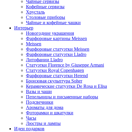
Чайные сервизы
Кофейные сервизы
Хрусталь
Столовые приборы
Чайные и кофейные чашки
Интерьер
Новогодние украшения
Фарфоровые картины Meissen
Meissen
Фарфоровые статуэтки Meissen
Фарфоровые статуэтки Lladro
Литофании Lladro
Статуэтки Florence by Giuseppe Armani
Статуэтки Royal Copenhagen
Фарфоровые статуэтки Herend
Бронзовая скульптура Soher
Керамические статуэтки De Rosa и Elisa
Вазы и чаши
Пепельницы и письменные наборы
Подсвечники
Ароматы для дома
Фоторамки и шкатулки
Часы
Люстры и лампы
Идеи подарков