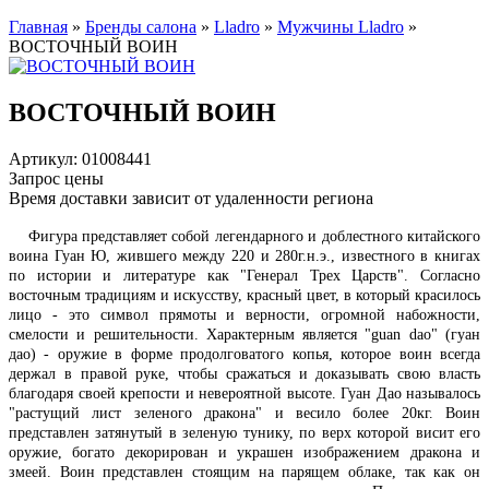
Главная
»
Бренды салона
»
Lladro
»
Мужчины Lladro
»
ВОСТОЧНЫЙ ВОИН
ВОСТОЧНЫЙ ВОИН
Артикул: 01008441
Запрос цены
Время доставки зависит от удаленности региона
Фигура представляет собой легендарного и доблестного китайского
воина Гуан Ю, жившего между 220 и 280г.н.э., известного в книгах
по истории и литературе как "Генерал Трех Царств". Согласно
восточным традициям и искусству, красный цвет, в который красилось
лицо - это символ прямоты и верности, огромной набожности,
смелости и решительности. Характерным является "guan dao" (гуан
дао) - оружие в форме продолговатого копья, которое воин всегда
держал в правой руке, чтобы сражаться и доказывать свою власть
благодаря своей крепости и невероятной высоте. Гуан Дао называлось
"растущий лист зеленого дракона" и весило более 20кг. Воин
представлен затянутый в зеленую тунику, по верх которой висит его
оружие, богато декорирован и украшен изображением дракона и
змеей. Воин представлен стоящим на парящем облаке, так как он