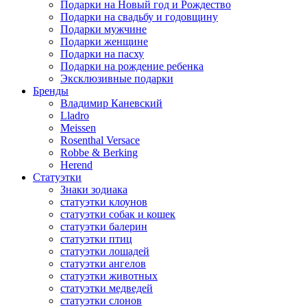
Подарки на Новый год и Рождество
Подарки на свадьбу и годовщину
Подарки мужчине
Подарки женщине
Подарки на пасху
Подарки на рождение ребенка
Эксклюзивные подарки
Бренды
Владимир Каневский
Lladro
Meissen
Rosenthal Versace
Robbe & Berking
Herend
Статуэтки
Знаки зодиака
статуэтки клоунов
статуэтки собак и кошек
статуэтки балерин
статуэтки птиц
статуэтки лошадей
статуэтки ангелов
статуэтки животных
статуэтки медведей
статуэтки слонов