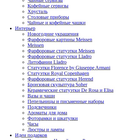
Чайные сервизы
Кофейные сервизы
Хрусталь
Столовые приборы
Чайные и кофейные чашки
Интерьер
Новогодние украшения
Фарфоровые картины Meissen
Meissen
Фарфоровые статуэтки Meissen
Фарфоровые статуэтки Lladro
Литофании Lladro
Статуэтки Florence by Giuseppe Armani
Статуэтки Royal Copenhagen
Фарфоровые статуэтки Herend
Бронзовая скульптура Soher
Керамические статуэтки De Rosa и Elisa
Вазы и чаши
Пепельницы и письменные наборы
Подсвечники
Ароматы для дома
Фоторамки и шкатулки
Часы
Люстры и лампы
Идеи подарков