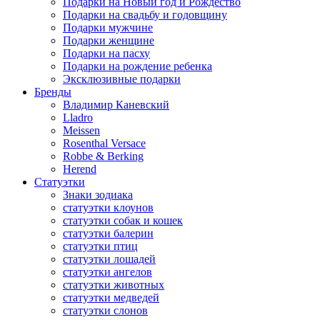
Подарки на Новый год и Рождество
Подарки на свадьбу и годовщину
Подарки мужчине
Подарки женщине
Подарки на пасху
Подарки на рождение ребенка
Эксклюзивные подарки
Бренды
Владимир Каневский
Lladro
Meissen
Rosenthal Versace
Robbe & Berking
Herend
Статуэтки
Знаки зодиака
статуэтки клоунов
статуэтки собак и кошек
статуэтки балерин
статуэтки птиц
статуэтки лошадей
статуэтки ангелов
статуэтки животных
статуэтки медведей
статуэтки слонов