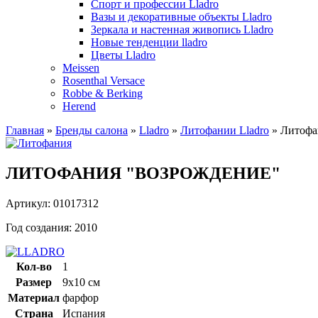
Спорт и профессии Lladro
Вазы и декоративные объекты Lladro
Зеркала и настенная живопись Lladro
Новые тенденции lladro
Цветы Lladro
Meissen
Rosenthal Versace
Robbe & Berking
Herend
Главная
»
Бренды салона
»
Lladro
»
Литофании Lladro
»
Литофа
ЛИТОФАНИЯ "ВОЗРОЖДЕНИЕ"
Артикул: 01017312
Год создания: 2010
Кол-во
1
Размер
9х10 см
Материал
фарфор
Страна
Испания