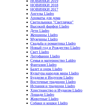
НОВИНКИ 2019
НОВИНКИ 2018
НОВИНКИ 2017
Ангелы Lladro
Ароматы для дома
Светильники "Светлячки"
Высокий фарфор Lladro
Дети Lladro
Женщины Lladro
Мужчины Lladro
Свадьба и романтика Lladro
Новый год и Рождество Lladro
Свет Lladro
Литофании Lladro
Семья и материнство Laldro
Фантазия Lladro
Балет и цирк Lladro
Культура народов мира Lladro
Буддизм и Индуизм Lladro
Восточные традиции Lladro
Испания и традиции Lladro
Христианство и Иудаизм Lladro
Лошади Lladro
Животные Lladro
Собаки и кошки Lladro