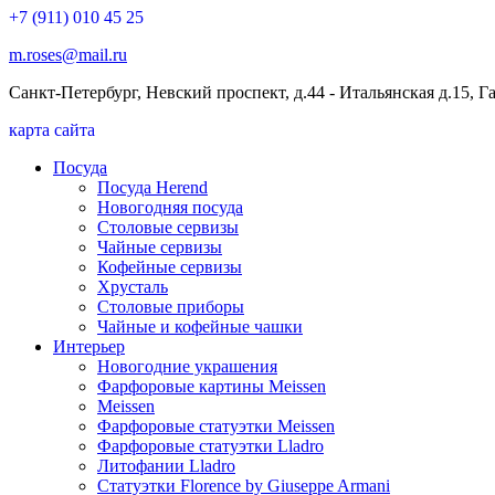
+7 (911) 010 45 25
m.roses@mail.ru
Санкт-Петербург, Невский проспект, д.44 - Итальянская д.15, 
карта сайта
Посуда
Посуда Herend
Новогодняя посуда
Столовые сервизы
Чайные сервизы
Кофейные сервизы
Хрусталь
Столовые приборы
Чайные и кофейные чашки
Интерьер
Новогодние украшения
Фарфоровые картины Meissen
Meissen
Фарфоровые статуэтки Meissen
Фарфоровые статуэтки Lladro
Литофании Lladro
Статуэтки Florence by Giuseppe Armani