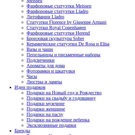
Meissen
Фарфоровые статуэтки Meissen
Фарфоровые статуэтки Lladro
Литофании Lladro
Статуэтки Florence by Giuseppe Armani
Статуэтки Royal Copenhagen
Фарфоровые статуэтки Herend
Бронзовая скульптура Soher
Керамические статуэтки De Rosa и Elisa
Вазы и чаши
Пепельницы и письменные наборы
Подсвечники
Ароматы для дома
Фоторамки и шкатулки
Часы
Люстры и лампы
Идеи подарков
Подарки на Новый год и Рождество
Подарки на свадьбу и годовщину
Подарки мужчине
Подарки женщине
Подарки на пасху
Подарки на рождение ребенка
Эксклюзивные подарки
Бренды