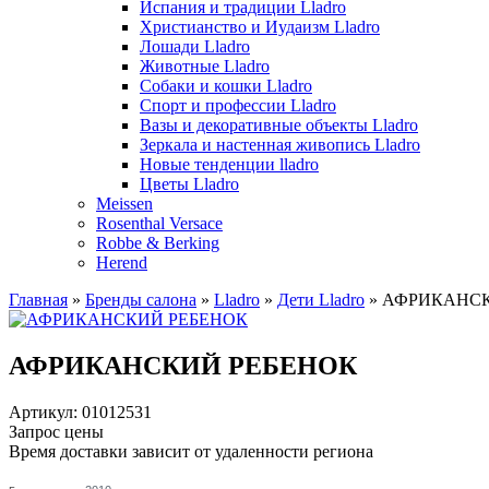
Испания и традиции Lladro
Христианство и Иудаизм Lladro
Лошади Lladro
Животные Lladro
Собаки и кошки Lladro
Спорт и профессии Lladro
Вазы и декоративные объекты Lladro
Зеркала и настенная живопись Lladro
Новые тенденции lladro
Цветы Lladro
Meissen
Rosenthal Versace
Robbe & Berking
Herend
Главная
»
Бренды салона
»
Lladro
»
Дети Lladro
»
АФРИКАНСК
АФРИКАНСКИЙ РЕБЕНОК
Артикул: 01012531
Запрос цены
Время доставки зависит от удаленности региона