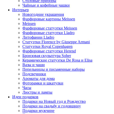
Столовые приборы
Чайные и кофейные чашки
Интерьер
Новогодние украшения
Фарфоровые картины Meissen
Meissen
Фарфоровые статуэтки Meissen
Фарфоровые статуэтки Lladro
Литофании Lladro
Статуэтки Florence by Giuseppe Armani
Статуэтки Royal Copenhagen
Фарфоровые статуэтки Herend
Бронзовая скульптура Soher
Керамические статуэтки De Rosa и Elisa
Вазы и чаши
Пепельницы и письменные наборы
Подсвечники
Ароматы для дома
Фоторамки и шкатулки
Часы
Люстры и лампы
Идеи подарков
Подарки на Новый год и Рождество
Подарки на свадьбу и годовщину
Подарки мужчине