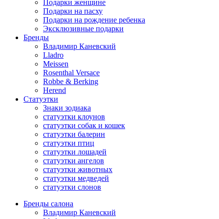
Подарки женщине
Подарки на пасху
Подарки на рождение ребенка
Эксклюзивные подарки
Бренды
Владимир Каневский
Lladro
Meissen
Rosenthal Versace
Robbe & Berking
Herend
Статуэтки
Знаки зодиака
статуэтки клоунов
статуэтки собак и кошек
статуэтки балерин
статуэтки птиц
статуэтки лошадей
статуэтки ангелов
статуэтки животных
статуэтки медведей
статуэтки слонов
Бренды салона
Владимир Каневский