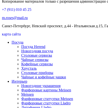
Копирование материалов только с разрешения администрации 
+7 (911) 010 45 25
m.roses@mail.ru
Санкт-Петербург, Невский проспект, д.44 - Итальянская д.15, 
карта сайта
Посуда
Посуда Herend
Новогодняя посуда
Столовые сервизы
Чайные сервизы
Кофейные сервизы
Хрусталь
Столовые приборы
Чайные и кофейные чашки
Интерьер
Новогодние украшения
Фарфоровые картины Meissen
Meissen
Фарфоровые статуэтки Meissen
Фарфоровые статуэтки Lladro
Литофании Lladro