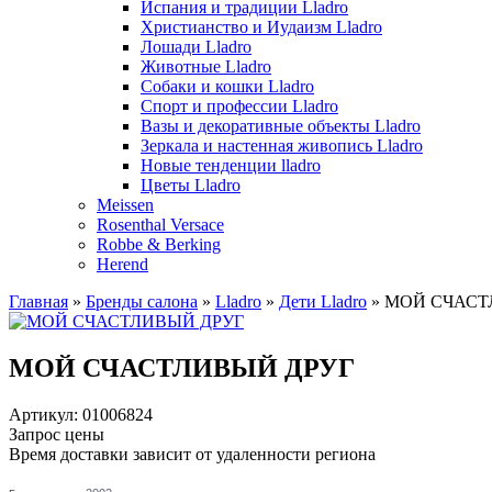
Испания и традиции Lladro
Христианство и Иудаизм Lladro
Лошади Lladro
Животные Lladro
Собаки и кошки Lladro
Спорт и профессии Lladro
Вазы и декоративные объекты Lladro
Зеркала и настенная живопись Lladro
Новые тенденции lladro
Цветы Lladro
Meissen
Rosenthal Versace
Robbe & Berking
Herend
Главная
»
Бренды салона
»
Lladro
»
Дети Lladro
»
МОЙ СЧАСТ
МОЙ СЧАСТЛИВЫЙ ДРУГ
Артикул: 01006824
Запрос цены
Время доставки зависит от удаленности региона