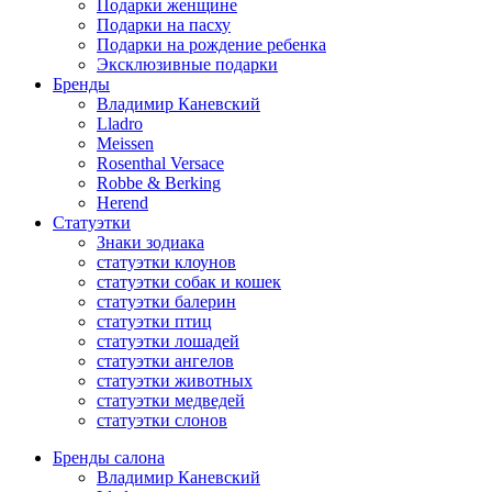
Подарки женщине
Подарки на пасху
Подарки на рождение ребенка
Эксклюзивные подарки
Бренды
Владимир Каневский
Lladro
Meissen
Rosenthal Versace
Robbe & Berking
Herend
Статуэтки
Знаки зодиака
статуэтки клоунов
статуэтки собак и кошек
статуэтки балерин
статуэтки птиц
статуэтки лошадей
статуэтки ангелов
статуэтки животных
статуэтки медведей
статуэтки слонов
Бренды салона
Владимир Каневский