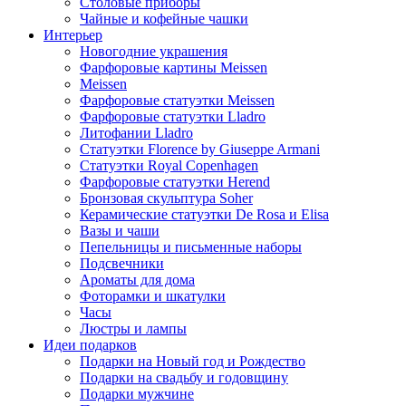
Столовые приборы
Чайные и кофейные чашки
Интерьер
Новогодние украшения
Фарфоровые картины Meissen
Meissen
Фарфоровые статуэтки Meissen
Фарфоровые статуэтки Lladro
Литофании Lladro
Статуэтки Florence by Giuseppe Armani
Статуэтки Royal Copenhagen
Фарфоровые статуэтки Herend
Бронзовая скульптура Soher
Керамические статуэтки De Rosa и Elisa
Вазы и чаши
Пепельницы и письменные наборы
Подсвечники
Ароматы для дома
Фоторамки и шкатулки
Часы
Люстры и лампы
Идеи подарков
Подарки на Новый год и Рождество
Подарки на свадьбу и годовщину
Подарки мужчине