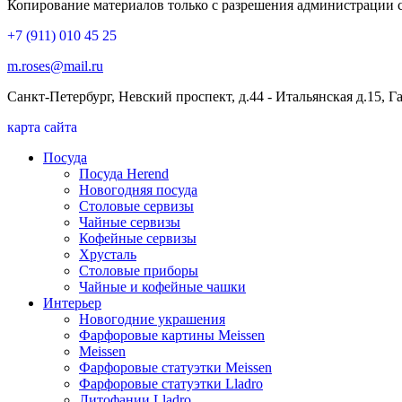
Копирование материалов только с разрешения администрации 
+7 (911) 010 45 25
m.roses@mail.ru
Санкт-Петербург, Невский проспект, д.44 - Итальянская д.15, 
карта сайта
Посуда
Посуда Herend
Новогодняя посуда
Столовые сервизы
Чайные сервизы
Кофейные сервизы
Хрусталь
Столовые приборы
Чайные и кофейные чашки
Интерьер
Новогодние украшения
Фарфоровые картины Meissen
Meissen
Фарфоровые статуэтки Meissen
Фарфоровые статуэтки Lladro
Литофании Lladro