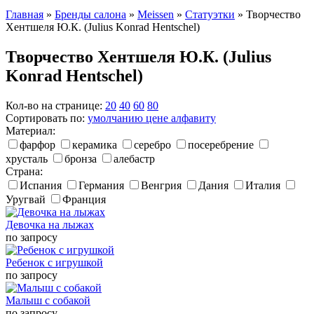
Главная
»
Бренды салона
»
Meissen
»
Статуэтки
»
Творчество
Хентшеля Ю.К. (Julius Konrad Hentschel)
Творчество Хентшеля Ю.К. (Julius
Konrad Hentschel)
Кол-во на странице:
20
40
60
80
Сортировать по:
умолчанию
цене
алфавиту
Материал:
фарфор
керамика
серебро
посеребрение
хрусталь
бронза
алебастр
Страна:
Испания
Германия
Венгрия
Дания
Италия
Уругвай
Франция
Девочка на лыжах
по запросу
Ребенок с игрушкой
по запросу
Малыш с собакой
по запросу