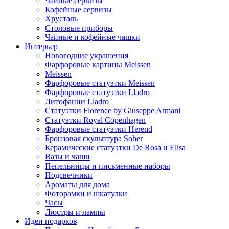
Чайные сервизы
Кофейные сервизы
Хрусталь
Столовые приборы
Чайные и кофейные чашки
Интерьер
Новогодние украшения
Фарфоровые картины Meissen
Meissen
Фарфоровые статуэтки Meissen
Фарфоровые статуэтки Lladro
Литофании Lladro
Статуэтки Florence by Giuseppe Armani
Статуэтки Royal Copenhagen
Фарфоровые статуэтки Herend
Бронзовая скульптура Soher
Керамические статуэтки De Rosa и Elisa
Вазы и чаши
Пепельницы и письменные наборы
Подсвечники
Ароматы для дома
Фоторамки и шкатулки
Часы
Люстры и лампы
Идеи подарков