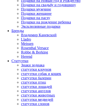
Подарки на Новый год и Рождество
Подарки на свадьбу и годовщину
Подарки мужчине
Подарки женщине
Подарки на пасху
Подарки на рождение ребенка
Эксклюзивные подарки
Бренды
Владимир Каневский
Lladro
Meissen
Rosenthal Versace
Robbe & Berking
Herend
Статуэтки
Знаки зодиака
статуэтки клоунов
статуэтки собак и кошек
статуэтки балерин
статуэтки птиц
статуэтки лошадей
статуэтки ангелов
статуэтки животных
статуэтки медведей
статуэтки слонов