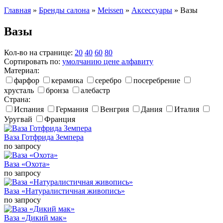
Главная
»
Бренды салона
»
Meissen
»
Аксессуары
»
Вазы
Вазы
Кол-во на странице:
20
40
60
80
Сортировать по:
умолчанию
цене
алфавиту
Материал:
фарфор
керамика
серебро
посеребрение
хрусталь
бронза
алебастр
Страна:
Испания
Германия
Венгрия
Дания
Италия
Уругвай
Франция
Ваза Готфрида Земпера
по запросу
Ваза «Охота»
по запросу
Ваза «Натуралистичная живопись»
по запросу
Ваза «Дикий мак»