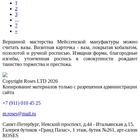
1
2
3
...
7
»
Вершиной мастерства Мейссенской мануфактуры можно
считать вазы. Визитная карточка - ваза, покрытая кобальтом,
позолотой и ручной росписью. Изящная форма, благородные
изгибы, утонченная роспись в совокупности рождают
таинство торжества и престижа.
Copyright Roses LTD 2026
Копирование материалов только с разрешения администрации
сайта
+7 (911) 010 45 25
m.roses@mail.ru
Санкт-Петербург, Невский проспект, д.44 - Итальянская д.15,
Галерея бутиков «Гранд Палас», 1 этаж, бутик №261, арт-салон
ROSES