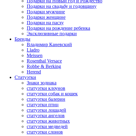
Подарки на Новый год и Рождество
Подарки на свадьбу и годовщину
Подарки мужчине
Подарки женщине
Подарки на пасху
Подарки на рождение ребенка
Эксклюзивные подарки
Бренды
Владимир Каневский
Lladro
Meissen
Rosenthal Versace
Robbe & Berking
Herend
Статуэтки
Знаки зодиака
статуэтки клоунов
статуэтки собак и кошек
статуэтки балерин
статуэтки птиц
статуэтки лошадей
статуэтки ангелов
статуэтки животных
статуэтки медведей
статуэтки слонов