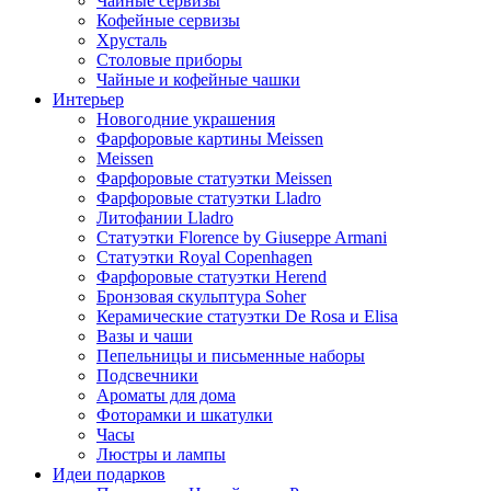
Чайные сервизы
Кофейные сервизы
Хрусталь
Столовые приборы
Чайные и кофейные чашки
Интерьер
Новогодние украшения
Фарфоровые картины Meissen
Meissen
Фарфоровые статуэтки Meissen
Фарфоровые статуэтки Lladro
Литофании Lladro
Статуэтки Florence by Giuseppe Armani
Статуэтки Royal Copenhagen
Фарфоровые статуэтки Herend
Бронзовая скульптура Soher
Керамические статуэтки De Rosa и Elisa
Вазы и чаши
Пепельницы и письменные наборы
Подсвечники
Ароматы для дома
Фоторамки и шкатулки
Часы
Люстры и лампы
Идеи подарков