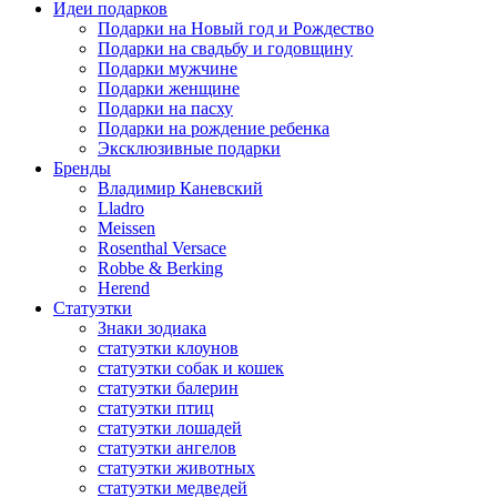
Идеи подарков
Подарки на Новый год и Рождество
Подарки на свадьбу и годовщину
Подарки мужчине
Подарки женщине
Подарки на пасху
Подарки на рождение ребенка
Эксклюзивные подарки
Бренды
Владимир Каневский
Lladro
Meissen
Rosenthal Versace
Robbe & Berking
Herend
Статуэтки
Знаки зодиака
статуэтки клоунов
статуэтки собак и кошек
статуэтки балерин
статуэтки птиц
статуэтки лошадей
статуэтки ангелов
статуэтки животных
статуэтки медведей