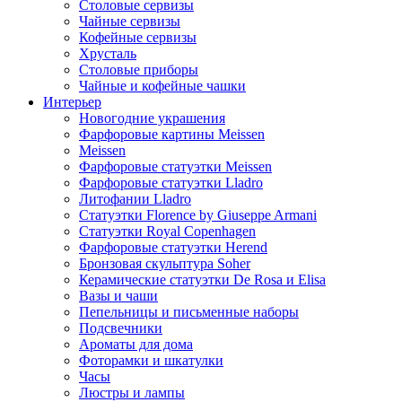
Столовые сервизы
Чайные сервизы
Кофейные сервизы
Хрусталь
Столовые приборы
Чайные и кофейные чашки
Интерьер
Новогодние украшения
Фарфоровые картины Meissen
Meissen
Фарфоровые статуэтки Meissen
Фарфоровые статуэтки Lladro
Литофании Lladro
Статуэтки Florence by Giuseppe Armani
Статуэтки Royal Copenhagen
Фарфоровые статуэтки Herend
Бронзовая скульптура Soher
Керамические статуэтки De Rosa и Elisa
Вазы и чаши
Пепельницы и письменные наборы
Подсвечники
Ароматы для дома
Фоторамки и шкатулки
Часы
Люстры и лампы