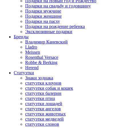
Подарки на Новый год и Рождество
Подарки на свадьбу и годовщину
Подарки мужчине
Подарки женщине
Подарки на пасху
Подарки на рождение ребенка
Эксклюзивные подарки
Бренды
Владимир Каневский
Lladro
Meissen
Rosenthal Versace
Robbe & Berking
Herend
Статуэтки
Знаки зодиака
статуэтки клоунов
статуэтки собак и кошек
статуэтки балерин
статуэтки птиц
статуэтки лошадей
статуэтки ангелов
статуэтки животных
статуэтки медведей
статуэтки слонов