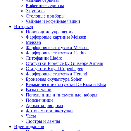
Чайные сервизы
Кофейные сервизы
Хрусталь
Столовые приборы
Чайные и кофейные чашки
Интерьер
Новогодние украшения
Фарфоровые картины Meissen
Meissen
Фарфоровые статуэтки Meissen
Фарфоровые статуэтки Lladro
Литофании Lladro
Статуэтки Florence by Giuseppe Armani
Статуэтки Royal Copenhagen
Фарфоровые статуэтки Herend
Бронзовая скульптура Soher
Керамические статуэтки De Rosa и Elisa
Вазы и чаши
Пепельницы и письменные наборы
Подсвечники
Ароматы для дома
Фоторамки и шкатулки
Часы
Люстры и лампы
Идеи подарков