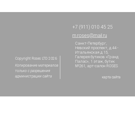
+7 (911) 010 45 25
Мы идем за то
m.roses@mail.ru
(белая)
Санкт-Петербург,
Невский проспект, д.44 -
Итальянская д.15,
Галерея бутиков «Гранд
Copyright Roses LTD 2026
Палас», 1 этаж, бутик
Копирование материалов
№261, арт-салон ROSES
только с разрешения
администрации сайта
карта сайта