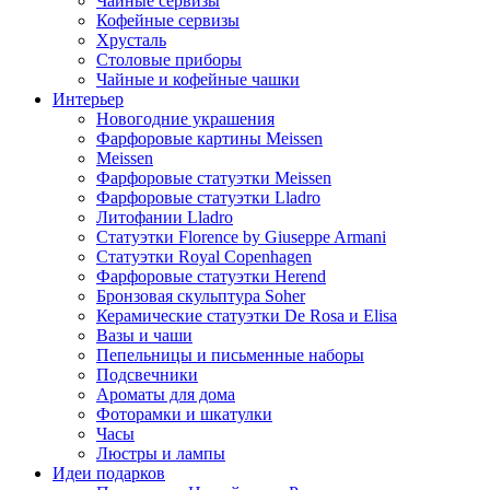
Чайные сервизы
Кофейные сервизы
Хрусталь
Столовые приборы
Чайные и кофейные чашки
Интерьер
Новогодние украшения
Фарфоровые картины Meissen
Meissen
Фарфоровые статуэтки Meissen
Фарфоровые статуэтки Lladro
Литофании Lladro
Статуэтки Florence by Giuseppe Armani
Статуэтки Royal Copenhagen
Фарфоровые статуэтки Herend
Бронзовая скульптура Soher
Керамические статуэтки De Rosa и Elisa
Вазы и чаши
Пепельницы и письменные наборы
Подсвечники
Ароматы для дома
Фоторамки и шкатулки
Часы
Люстры и лампы
Идеи подарков