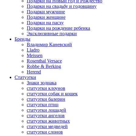
Подарки на Новый год и Рождество
Подарки на свадьбу и годовщину
Подарки мужчине
Подарки женщине
Подарки на пасху
Подарки на рождение ребенка
Эксклюзивные подарки
Бренды
Владимир Каневский
Lladro
Meissen
Rosenthal Versace
Robbe & Berking
Herend
Статуэтки
Знаки зодиака
статуэтки клоунов
статуэтки собак и кошек
статуэтки балерин
статуэтки птиц
статуэтки лошадей
статуэтки ангелов
статуэтки животных
статуэтки медведей
статуэтки слонов