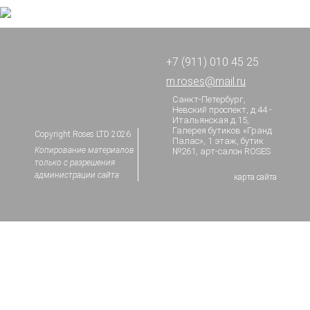
+7 (911) 010 45 25
ЛИТОФАНИЯ 
m.roses@mail.ru
Санкт-Петербург,
Невский проспект, д.44 -
Итальянская д.15,
Галерея бутиков «Гранд
Copyright Roses LTD 2026
Палас», 1 этаж, бутик
Копирование материалов
№261, арт-салон ROSES
только с разрешения
администрации сайта
карта сайта
БУДДА (ЗОЛОТ