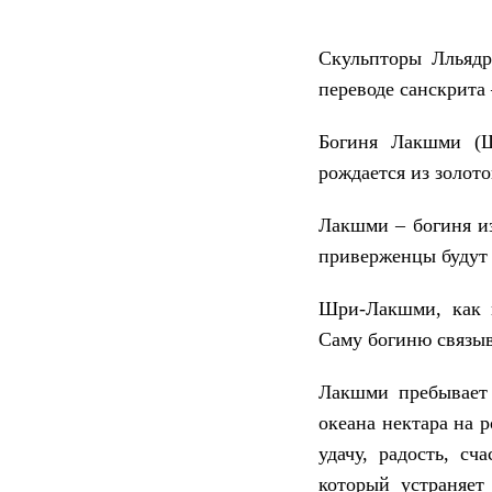
Скульпторы Лльяд
переводе санскрита 
Богиня Лакшми (Шр
рождается из золот
Лакшми – богиня из
приверженцы будут 
Шри-Лакшми, как п
Саму богиню связыв
Лакшми пребывает 
океана нектара на 
удачу, радость, с
который устраняет