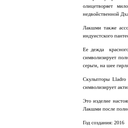
олицетворяет мил
недвойственной Дх
Лакшми также ассо
индуистского панте
Ее дежда красного
символизирует полн
серьги, на шее гир
Скульпторы Lladro
символизирует актив
Это изделие настоя
Лакшми после полн
Год создания:
2016