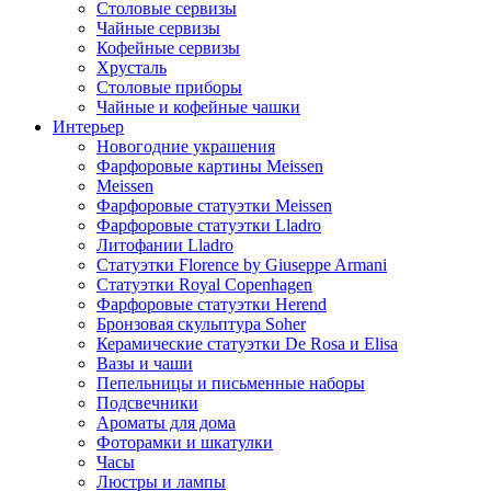
Столовые сервизы
Чайные сервизы
Кофейные сервизы
Хрусталь
Столовые приборы
Чайные и кофейные чашки
Интерьер
Новогодние украшения
Фарфоровые картины Meissen
Meissen
Фарфоровые статуэтки Meissen
Фарфоровые статуэтки Lladro
Литофании Lladro
Статуэтки Florence by Giuseppe Armani
Статуэтки Royal Copenhagen
Фарфоровые статуэтки Herend
Бронзовая скульптура Soher
Керамические статуэтки De Rosa и Elisa
Вазы и чаши
Пепельницы и письменные наборы
Подсвечники
Ароматы для дома
Фоторамки и шкатулки
Часы
Люстры и лампы