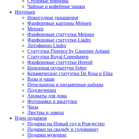
Столовые приборы
Чайные и кофейные чашки
Интерьер
Новогодние украшения
Фарфоровые картины Meissen
Meissen
Фарфоровые статуэтки Meissen
Фарфоровые статуэтки Lladro
Литофании Lladro
Статуэтки Florence by Giuseppe Armani
Статуэтки Royal Copenhagen
Фарфоровые статуэтки Herend
Бронзовая скульптура Soher
Керамические статуэтки De Rosa и Elisa
Вазы и чаши
Пепельницы и письменные наборы
Подсвечники
Ароматы для дома
Фоторамки и шкатулки
Часы
Люстры и лампы
Идеи подарков
Подарки на Новый год и Рождество
Подарки на свадьбу и годовщину
Подарки мужчине