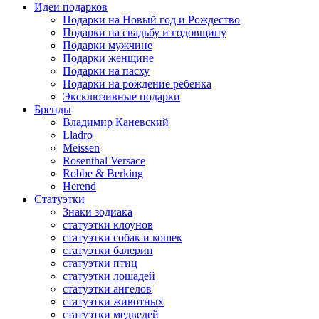
Идеи подарков
Подарки на Новый год и Рождество
Подарки на свадьбу и годовщину
Подарки мужчине
Подарки женщине
Подарки на пасху
Подарки на рождение ребенка
Эксклюзивные подарки
Бренды
Владимир Каневский
Lladro
Meissen
Rosenthal Versace
Robbe & Berking
Herend
Статуэтки
Знаки зодиака
статуэтки клоунов
статуэтки собак и кошек
статуэтки балерин
статуэтки птиц
статуэтки лошадей
статуэтки ангелов
статуэтки животных
статуэтки медведей