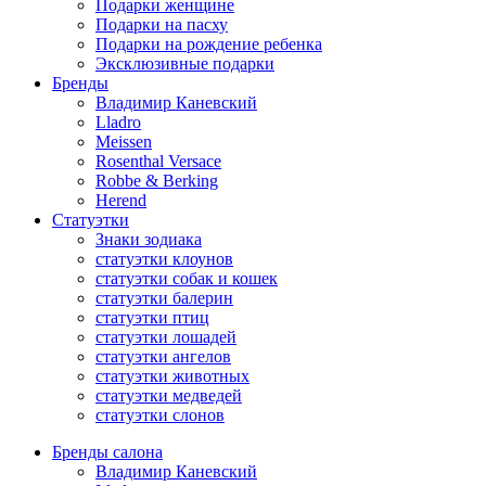
Подарки женщине
Подарки на пасху
Подарки на рождение ребенка
Эксклюзивные подарки
Бренды
Владимир Каневский
Lladro
Meissen
Rosenthal Versace
Robbe & Berking
Herend
Статуэтки
Знаки зодиака
статуэтки клоунов
статуэтки собак и кошек
статуэтки балерин
статуэтки птиц
статуэтки лошадей
статуэтки ангелов
статуэтки животных
статуэтки медведей
статуэтки слонов
Бренды салона
Владимир Каневский