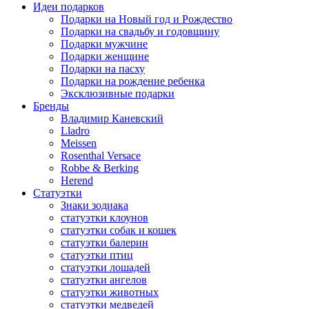
Идеи подарков
Подарки на Новый год и Рождество
Подарки на свадьбу и годовщину
Подарки мужчине
Подарки женщине
Подарки на пасху
Подарки на рождение ребенка
Эксклюзивные подарки
Бренды
Владимир Каневский
Lladro
Meissen
Rosenthal Versace
Robbe & Berking
Herend
Статуэтки
Знаки зодиака
статуэтки клоунов
статуэтки собак и кошек
статуэтки балерин
статуэтки птиц
статуэтки лошадей
статуэтки ангелов
статуэтки животных
статуэтки медведей