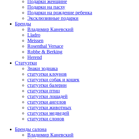
Подарки женщине
Подарки на пасху
Подарки на рождение ребенка
Эксклюзивные подарки
Бренды
Владимир Каневский
Lladro
Meissen
Rosenthal Versace
Robbe & Berking
Herend
Статуэтки
Знаки зодиака
статуэтки клоунов
статуэтки собак и кошек
статуэтки балерин
статуэтки птиц
статуэтки лошадей
статуэтки ангелов
статуэтки животных
статуэтки медведей
статуэтки слонов
Бренды салона
Владимир Каневский