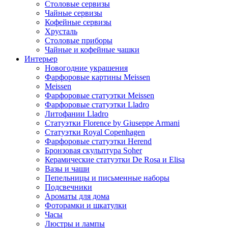
Столовые сервизы
Чайные сервизы
Кофейные сервизы
Хрусталь
Столовые приборы
Чайные и кофейные чашки
Интерьер
Новогодние украшения
Фарфоровые картины Meissen
Meissen
Фарфоровые статуэтки Meissen
Фарфоровые статуэтки Lladro
Литофании Lladro
Статуэтки Florence by Giuseppe Armani
Статуэтки Royal Copenhagen
Фарфоровые статуэтки Herend
Бронзовая скульптура Soher
Керамические статуэтки De Rosa и Elisa
Вазы и чаши
Пепельницы и письменные наборы
Подсвечники
Ароматы для дома
Фоторамки и шкатулки
Часы
Люстры и лампы