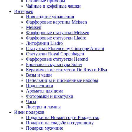
Столовые приборы
Чайные и кофейные чашки
Интерьер
Новогодние украшения
Фарфоровые картины Meissen
Meissen
Фарфоровые статуэтки Meissen
Фарфоровые статуэтки Lladro
Литофании Lladro
Статуэтки Florence by Giuseppe Armani
Статуэтки Royal Copenhagen
Фарфоровые статуэтки Herend
Бронзовая скульптура Soher
Керамические статуэтки De Rosa и Elisa
Вазы и чаши
Пепельницы и письменные наборы
Подсвечники
Ароматы для дома
Фоторамки и шкатулки
Часы
Люстры и лампы
Идеи подарков
Подарки на Новый год и Рождество
Подарки на свадьбу и годовщину
Подарки мужчине