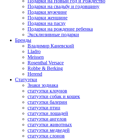
Подарки на Новый год и Рождество
Подарки на свадьбу и годовщину
Подарки мужчине
Подарки женщине
Подарки на пасху
Подарки на рождение ребенка
Эксклюзивные подарки
Бренды
Владимир Каневский
Lladro
Meissen
Rosenthal Versace
Robbe & Berking
Herend
Статуэтки
Знаки зодиака
статуэтки клоунов
статуэтки собак и кошек
статуэтки балерин
статуэтки птиц
статуэтки лошадей
статуэтки ангелов
статуэтки животных
статуэтки медведей
статуэтки слонов