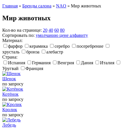
Главная
»
Бренды салона
»
NAO
»
Мир животных
Мир животных
Кол-во на странице:
20
40
60
80
Сортировать по:
умолчанию
цене
алфавиту
Материал:
фарфор
керамика
серебро
посеребрение
хрусталь
бронза
алебастр
Страна:
Испания
Германия
Венгрия
Дания
Италия
Уругвай
Франция
Щенок
по запросу
Котёнок
по запросу
Кролик
по запросу
Лебедь