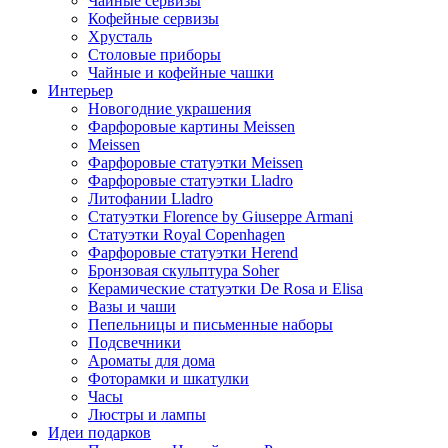
Чайные сервизы
Кофейные сервизы
Хрусталь
Столовые приборы
Чайные и кофейные чашки
Интерьер
Новогодние украшения
Фарфоровые картины Meissen
Meissen
Фарфоровые статуэтки Meissen
Фарфоровые статуэтки Lladro
Литофании Lladro
Статуэтки Florence by Giuseppe Armani
Статуэтки Royal Copenhagen
Фарфоровые статуэтки Herend
Бронзовая скульптура Soher
Керамические статуэтки De Rosa и Elisa
Вазы и чаши
Пепельницы и письменные наборы
Подсвечники
Ароматы для дома
Фоторамки и шкатулки
Часы
Люстры и лампы
Идеи подарков